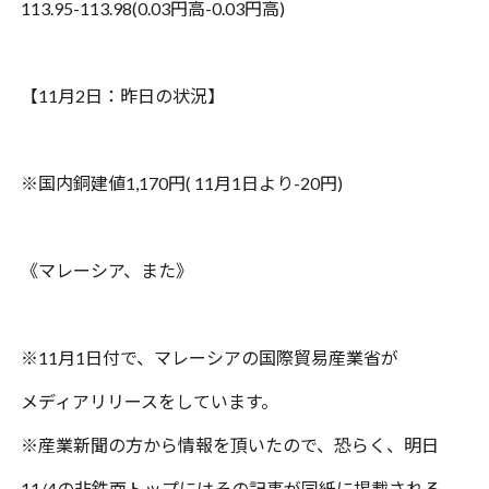
113.95-113.98(0.03
円高
-0.03
円高
)
【
11
月
2
日：昨日の状況】
※国内銅建値
1,170
円
( 11
月
1
日より
-20
円
)
《マレーシア、また》
※
11
月
1
日付で、マレーシアの国際貿易産業省が
メディアリリースをしています。
※産業新聞の方から情報を頂いたので、恐らく、明日
11/4
の非鉄面トップにはその記事が同紙に掲載される