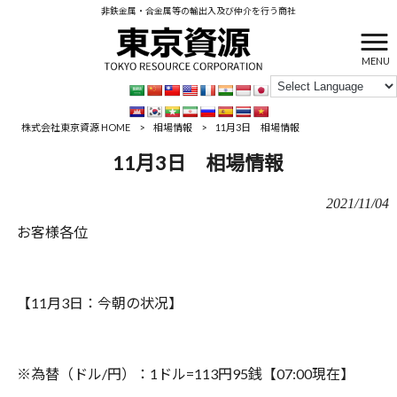
非鉄金属・合金属等の輸出入及び仲介を行う商社
MENU
株式会社東京資源 HOME
>
相場情報
>
11月3日 相場情報
11月3日 相場情報
2021/11/04
お客様各位
【
11
月
3
日：‪今朝の状况】
※為替（ドル
/
円）：
1
ドル
=113
円
95
銭【‪‪
07:00
現在】