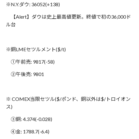
※
N.Y.
ダウ
: 36052(+138)
【
Alert
】ダウは史上最高値更新。終値で初の
36,000
ド
ル台
※銅
LME
セツルメント
($/t)
①午前売
: 9817(-58)
②午後売
: 9801
※
COMEX
当限セツル
($/
ポンド、銅以外は
$/
トロイオン
ス
)
③銅
: 4.374(-0.028)
④金
: 1788.7(-6.4)