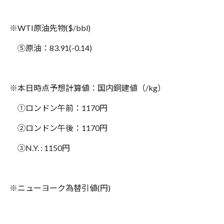
※
WTI
原油先物
($/bbl)
⑤原油：
83.91(-0.14)
※本日時点予想計算値：国内銅建値（
/kg
）
①ロンドン午前：
1170
円
②ロンドン午後：
1170
円
③
N.Y. : 1150
円
※ニューヨーク為替引値
(
円
)