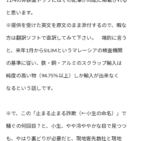
と思います。
※提供を受けた英文を原文のまま添付するので、暇な
方は翻訳ソフトで直訳してみて下さい。 端的に言う
と、来年
1
月から
SILIM
というマレーシアの検査機関
の基準に従い、鉄・銅・アルミのスクラップ輸入は
純度の高い物（
94.75
％以上）しか輸入が出来なく
なるという話しです。
※で、この「止まる止まる詐欺（←小生の命名）」で
騒ぐの何回目？と、小生、やや冷ややかな目で見つつ
も、やはり裏どりが必要だと、現地客先数社と現地