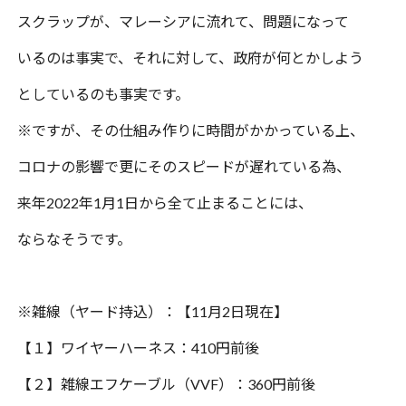
スクラップが、マレーシアに流れて、問題になって
いるのは事実で、それに対して、政府が何とかしよう
としているのも事実です。
※ですが、その仕組み作りに時間がかかっている上、
コロナの影響で更にそのスピードが遅れている為、
来年
2022
年
1
月
1
日から全て止まることには、
ならなそうです。
※雑線（ヤード持込）：【
11
月
2
日現在】
【１】ワイヤーハーネス：
410
円前後
【２】雑線エフケーブル（
VVF
）：
360
円前後