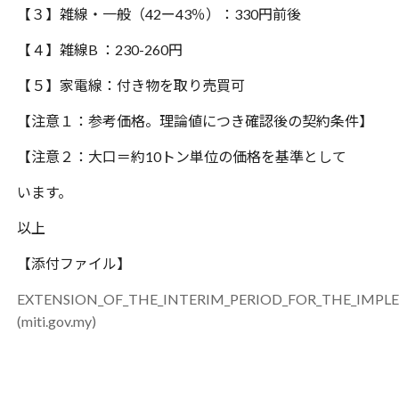
【３】雑線・一般（
42
ー
43
％）：
330
円前後
【４】雑線
B
：
230-260
円
【５】家電線：付き物を取り売買可
【注意１：参考価格。理論値につき確認後の契約条件】
【注意２：大口＝約
10
トン単位の価格を基準として
います。
以上
【添付ファイル】
EXTENSION_OF_THE_INTERIM_PERIOD_FOR_THE_IMPL
(miti.gov.my)