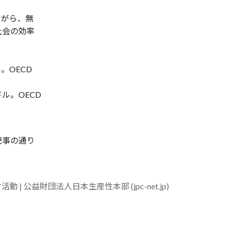
ながら、無
社会の効率
。OECD
ル。OECD
記事の通り
）
 | 公益財団法人日本生産性本部 (jpc-net.jp)