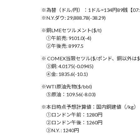
※為替（ドル/円）：1ドル=134円89銭【‪‪07
※N.Y.ダウ: 29,888.78(-38.29)
※銅LMEセツルメント($/t)
①午前売: 9101.0(-4)
②午後売: 8997.5
※ COMEX当限セツル($/ポンド、銅以外は
③銅: 4.0175(-0.0945)
④金: 1835.6(-10.1)
※WTI原油先物($/bbl)
⑤原油：109.56(-8.03)
※本日時点予想計算値：国内銅建値（/kg）
①ロンドン午前：1280円
②ロンドン午後：1260円
③N.Y. : 1240円