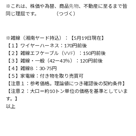
※これは、株価や為替、商品
先物
、不動産に至るまで皆
同じ理屈です。 （つづく）
※雑線（湘南ヤード持込）：【5月19日現在】
【１】ワイヤーハーネス：170円前後
【２】雑線エフケーブル（
VVF
）：150円前後
【３】雑線・一般（42ー43％）：120円前後
【４】雑線B ：30-75円
【５】家電線：付き物を取り売買可
【注意１：参考価格。理論値につき確認後の契約条件】
【注意２：大口＝約10トン単位の価格を基準としていま
す。】
以上