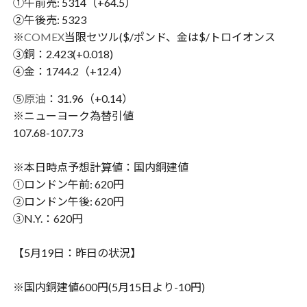
①午前売: 5314（+64.5）
②午後売: 5323
※
COMEX
当限セツル($/ポンド、金は$/トロイオンス
③銅：2.423(+0.018)
④金：1744.2（+12.4）
⑤
原油
：31.96（+0.14）
※ニューヨーク為替引値
107.68-107.73
※本日時点予想計算値：国内銅建値
①ロンドン午前: 620円
②ロンドン午後: 620円
③N.Y.：620円
【5月19日：昨日の状況】
※国内銅建値600円(5月15日より-10円)