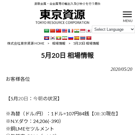
非鉄金属・合金属等の輸出入及び仲介を行う商社
MENU
株式会社東京資源 HOME
>
相場情報
>
5月20日 相場情報
5月20日 相場情報
2020/05/20
お客様各位
【5月
20日
：‪
今朝
の状況】
※為替（ドル/円）：1ドル=107円84銭【‪
08:30
現在】
※N.Y.ダウ：24,206(-390）
※銅LMEセツルメント