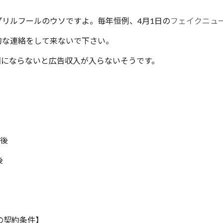
リルフールのウソですよ。毎年恒例、4月1日の
フェイクニュ
連絡をして来ないで下さい。
回にならないと広告収入が入らないそうです。
】
前後
後
の契約条件】