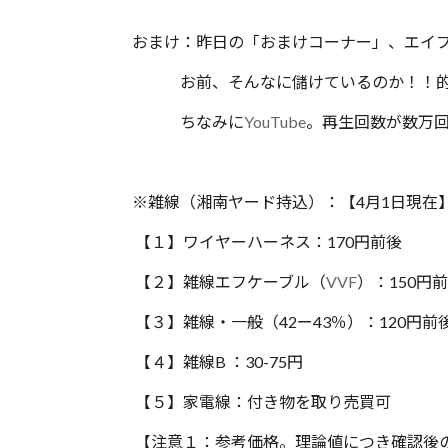
おまけ：昨日の「おまけコーナー」、エイプ
お前、そんなに儲けているのか！！的な
ちなみに
YouTube
。再生回数が数万
※雑線（湘南ヤード持込）：【4月1日現在
【１】ワイヤーハーネス：170円前後
【２】雑線エフケーブル（
VVF
）：150円
【３】雑線・一般（42ー43％）：120円前
【４】雑線B ：30-75円
【５】家電線：付き物を取り売買可
【注意１：参考価格。理論値につき確認後