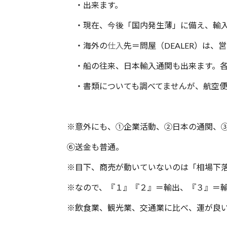
・出来ます。
・現在、今後「国内発生薄」に備え、輸入
・海外の
仕入
先＝問屋（DEALER）は
・船の往来、日本輸入通関も出来ます。各
・書類についても調べてませんが、航空
※意外にも、①企業活動、②日本の通関、
⑥送金も普通。
※目下、商売が動いていないのは「相場下
※なので、『１』『２』＝輸出、『３』＝輸
※飲食業、観光業、交通業に比べ、運が良