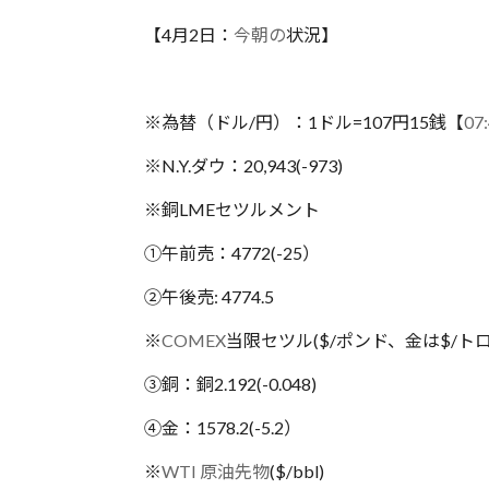
【4月2日：
今朝の
状況】
※為替（ドル/円）：1ドル=107円15銭【
07
※N.Y.ダウ：20,943(-973)
※銅LMEセツルメント
①午前売：4772(-25）
②午後売: 4774.5
※
COMEX
当限セツル($/ポンド、金は$/ト
③銅：銅2.192(-0.048)
④金：1578.2(-5.2）
※
WTI
原油
先物
($/bbl)