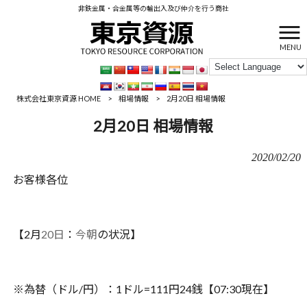
非鉄金属・合金属等の輸出入及び仲介を行う商社
MENU
株式会社東京資源 HOME
>
相場情報
>
2月20日 相場情報
2月20日 相場情報
2020/02/20
お客様各位
【2月
20日
：‪
今朝
の状況】
※為替（ドル/円）：1ドル=111円24銭【‪07:30現在】