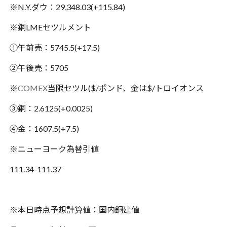
※N.Y.ダウ：29,348.03(+115.84)
※銅LMEセツルメント
①午前売：5745.5(+17.5)
②午後売：5705
※
COMEX
当限セツル($/ポンド、金は$/トロイオンス
③銅：2.6125(+0.0025)
④金：1607.5(+7.5)
※ニューヨーク為替引値
111.34-111.37
※本日時点予想計算値：国内銅建値