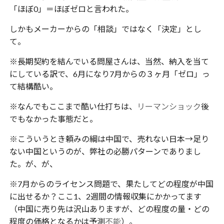
「ほぼ0」＝ほぼゼロと言われた。
しかもメーカーからの「相談」ではなく「決定」とし
て。
※長期契約を結んでいる問屋さんは、当然、納入を当て
にしている訳で、6月になり7月からの３ヶ月「ゼロ」っ
て結構酷い。
※なんでもここまで酷い仕打ちは、
リーマンショック
後
でもなかった事態だと。
※こういうとき頼みの綱は中国で、売れない日本→足り
ない中国というのが、弊社の必勝パターンでありまし
た。が、が、
※7月からのライセンス問題で、果たしてどの程度が中国
に出せるか？ここ1、2週間の情報収集にかかってます
（中国に売り先は沢山ありますが、どの程度の量・どの
程度の価格となるかは予測
不能
）。