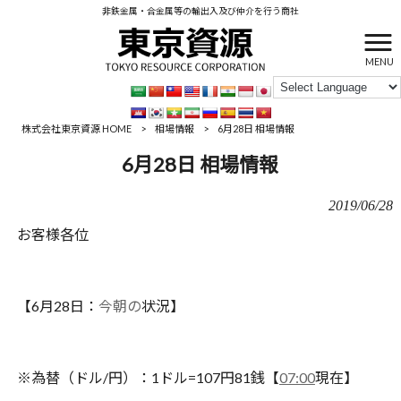
非鉄金属・合金属等の輸出入及び仲介を行う商社
MENU
株式会社東京資源 HOME
>
相場情報
>
6月28日 相場情報
6月28日 相場情報
2019/06/28
お客様各位
【6月28日：
今朝の
状況】
※為替（ドル/円）：1ドル=107円81銭【
07:00
現在】