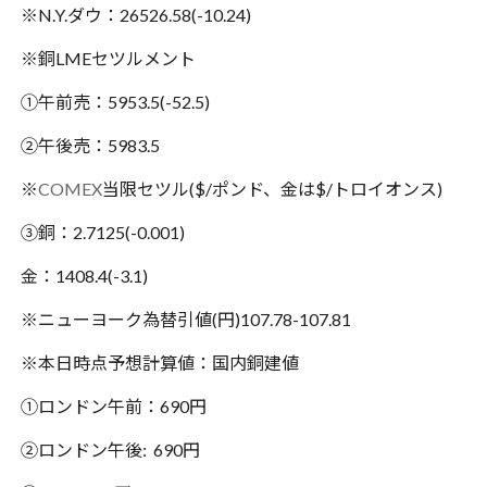
※N.Y.ダウ：26526.58(-10.24)
※銅LMEセツルメント
①午前売：5953.5(-52.5)
②午後売：5983.5
※
COMEX
当限セツル($/ポンド、金は$/トロイオンス)
③銅：2.7125(-0.001)
金：1408.4(-3.1)
※ニューヨーク為替引値(円)107.78-107.81
※本日時点予想計算値：国内銅建値
①ロンドン午前：690円
②ロンドン午後: 690円