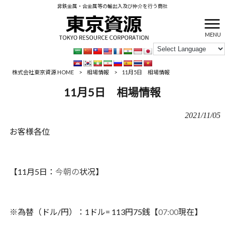
非鉄金属・合金属等の輸出入及び仲介を行う商社
MENU
株式会社東京資源 HOME
>
相場情報
>
11月5日 相場情報
11月5日 相場情報
2021/11/05
お客様各位
【
11
月
5
日：
今朝の
状况】
※
為替（ドル
/
円）：
1
ドル
= 113
円
75
銭【
07:00
現在】