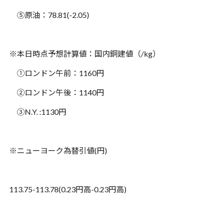
⑤原油：
78.81(-2.05)
※
本日時点予想計算値：国内銅建値（
/kg
）
①ロンドン午前：
1160
円
②ロンドン午後：
1140
円
③
N.Y. :1130
円
※
ニューヨーク為替引値
(
円
)
113.75-113.78(0.23
円高
-0.23
円高
)