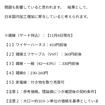
問題も影響していると思われます。 結果として、
日本国内加工増加に寄与していると考えられます。
※
雑線（ヤード持込）：【
11
月
4
日現在】
【１】ワイヤーハーネス：
410
円前後
【２】雑線エフケーブル（
VVF
）：
360
円前後
【３】雑線・一般（
42
ー
43
％）：
330
円前後
【４】雑線
B
：
230-260
円
【５】家電線：付き物を取り売買可
【注意１：参考価格。理論値につき確認後の契約条件】
【注意２：大口＝約
10
トン単位の価格を基準としていま