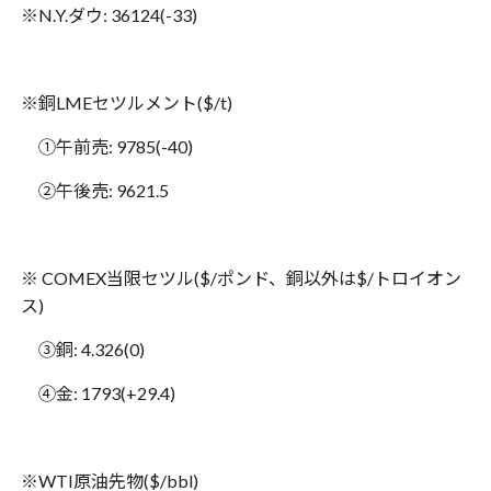
※
N.Y.
ダウ
: 36124(-33)
※
銅
LME
セツルメント
($/t)
①午前売
: 9785(-40)
②午後売
: 9621.5
※
COMEX
当限セツル
($/
ポンド、銅以外は
$/
トロイオン
ス
)
③銅
: 4.326(0)
④金
: 1793(+29.4)
※
WTI
原油先物
($/bbl)