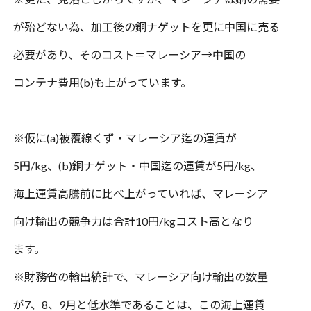
が殆どない為、加工後の銅ナゲットを
更に中国に売る
必要があり、そのコスト＝マレーシア
→
中国の
コンテナ費用
(b)
も上がって
います。
※
仮に
(a)
被覆線くず・マレーシア迄の運賃が
5
円
/kg
、
(b)
銅ナゲット・中国迄の運賃が
5
円
/kg
、
海上運賃高騰前に比べ上がっていれば、マレーシア
向け輸出の競争力は合計
10
円
/kg
コスト高となり
ます。
※
財務省の輸出統計で、マレーシア向け輸出の数量
が
7
、
8
、
9
月と低水準であることは、
この海上運賃