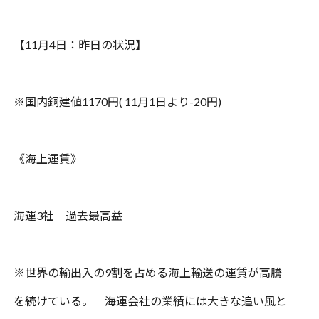
【
11
月
4
日：昨日の状況】
※
国内銅建値
1170
円
( 11
月
1
日より
-20
円
)
《海上運賃》
海運
3
社 過去最高益
※
世界の輸出入の
9
割を占める海上輸送の運賃が高騰
を続けている。 海運会社の業績には大きな追い風と