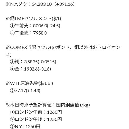
※N.Y.ダウ：34,283.10（+391.16）
※銅LMEセツルメント($/t)
①午前売：8006.0(-24.5)
②午後売：7958.0
※COMEX当限セツル($/ポンド、銅以外は$/トロイオン
ス)
③銅：3.5835(-0.0515)
④金：1932.6(-31.6)
※WTI 原油先物($/bbl)
⑤77.17(+1.43)
※本日時点予想計算値：国内銅建値 (/kg)
①ロンドン午前：1260円
②ロンドン午後：1250円
③N.Y. : 1250円