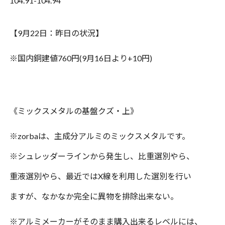
104.91-104.94
【
9
月
22
日：昨日の状況】
※
国内銅建値
760
円
(9
月
16
日より
+10
円
)
《ミックスメタルの基盤クズ・上》
※zorba
は、主成分アルミのミックスメタルです。
※シュレッダーラインから発生し、比重選別やら、
重液選別やら、最近では
X
線を利用した選別を行い
ますが、なかなか完全に異物を排除出来ない。
※
アルミメーカーがそのまま購入出来るレベルには、