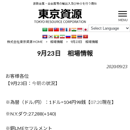
非鉄金属・合金属等の輸出入及び仲介を行う商社
MENU
株式会社東京資源 HOME
>
相場情報
>
9月23日 相場情報
9月23日 相場情報
2020/09/23
お客様各位
【
9
月
23
日：
今朝の
状況】
※
為替（ドル
/
円）：
1
ドル
=104
円
98
銭【
07:
20
現在】
※N.Y.
ダウ
:27,288(+140)
※
銅
LME
セツルメント