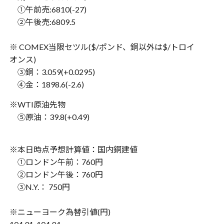
①
午前売
:6810(-27)
②
午後売
:6809.5
※ COMEX
当限セツル
($/
ポンド、銅以外は
$/
トロイ
オンス
)
③
銅：
3.059(+0.0295)
④
金：
1898.6(-2.6)
※WTI
原油先物
⑤
原油：
39.8(+0.49)
※
本日時点予想計算値：国内銅建値
①
ロンドン午前：
760
円
②
ロンドン午後：
760
円
③N.Y.
：
750
円
※
ニューヨーク為替引値
(
円
)