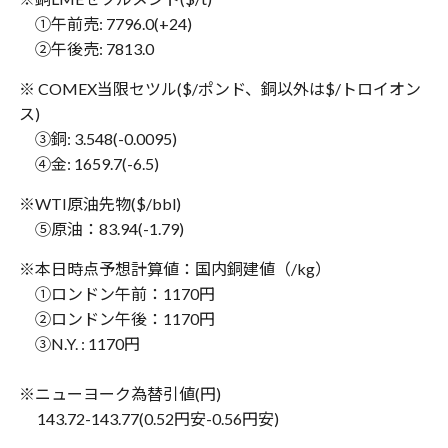
①午前売: 7796.0(+24)
②午後売: 7813.0
※ COMEX当限セツル($/ポンド、銅以外は$/トロイオン
ス)
③銅: 3.548(-0.0095)
④金: 1659.7(-6.5)
※WTI原油先物($/bbl)
⑤原油：83.94(-1.79)
※本日時点予想計算値：国内銅建値（/kg）
①ロンドン午前：1170円
②ロンドン午後：1170円
③N.Y. : 1170円
※ニューヨーク為替引値(円)
143.72-143.77(0.52円安-0.56円安)