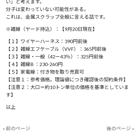
い」と考えます。
分子は変わっていない可能性がある。
これは、金属スクラップ全般に言える話です。
※雑線（ヤード持込）：【9月20日現在】
【１】ワイヤーハーネス：390円前後
【２】雑線エフケーブル（VVF）：365円前後
【３】雑線・一般（42ー43％）：325円前後
【４】雑線B ：230-260円
【５】家電線：付き物を取り売買可
【注意１：参考価格。理論値につき確認後の契約条件】
【注意２：大口＝約10トン単位の価格を基準としていま
す】
以上
« 前のページ
後のページ »