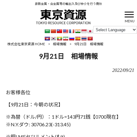
非鉄金属・合金属等の輸出入及び仲介を行う商社
MENU
株式会社東京資源 HOME
>
相場情報
>
9月21日 相場情報
9月21日 相場情報
2022/09/21
お客様各位
【9月21日：‪今朝の状况】
※為替（ドル/円）：1ドル=143円71銭【‪‪0700現在】
※N.Y.ダウ: 30706.23(-313.45)
※銅LMEセツルメント($/t)