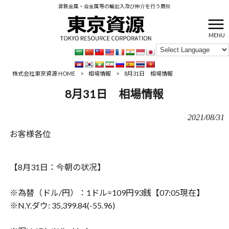
非鉄金属・合金属等の輸出入及び仲介を行う商社
MENU
株式会社東京資源 HOME
>
相場情報
>
8月31日 相場情報
8月31日 相場情報
2021/08/31
お客様各位
【
8
月
31
日：
今朝の状况】
※
為替（ドル
/
円）：
1
ドル
=109
円
93
銭【
‪‪07:05
現在】
※N.Y.
ダウ
: 35,399.84(-55.96)