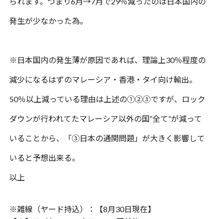
られます。つまり
6
月→
7
月で
29
％減ったのは日本国内の
発生が少なかった為。
※日本国内の発生薄が原因であれば、理論上
30
％程度の
減少になるはずのマレーシア・香港・タイ向け輸出。
50％以上減っている理由は上述の①②③ですが、ロック
ダウンが行われてたマレーシア以外の国“全て”が減って
いることから、「③日本の通関問題」が大きく影響して
いると予想出来る。
以上
※
雑線（ヤード持込）：【
8
月
30
日現在】