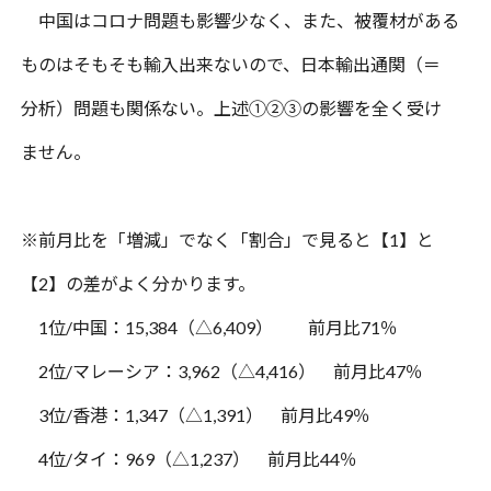
中国はコロナ問題も影響少なく、また、被覆材がある
ものはそもそも輸入出来ないので、日本輸出通関（＝
分析）問題も関係ない。上述①②③の影響を全く受け
ません。
※前月比を「増減」でなく「割合」で見ると【
1
】と
【
2
】の差がよく分かります。
1
位
/
中国：
15,384
（△
6,409
） 前月比
71
％
2
位
/
マレーシア：
3,962
（△
4,416
） 前月比
47
％
3
位
/
香港：
1,347
（△
1,391
） 前月比
49
％
4
位
/
タイ：
969
（△
1,237
） 前月比
44
％