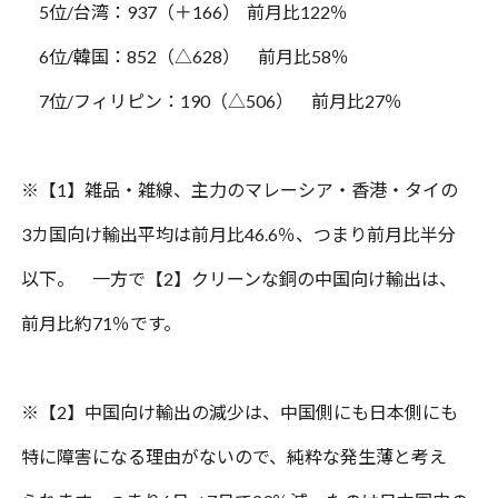
5
位
/
台湾：
937
（＋
166
）
前月比
122
％
6
位
/
韓国：
852
（△
628
） 前月比
58
％
7
位
/
フィリピン：
190
（△
506
） 前月比
27
％
※【
1
】雑品・雑線、主力のマレーシア・香港・タイの
3カ国向け輸出平均は前月比
46.6
％、つまり前月比半分
以下。 一方で【
2
】クリーンな銅の中国向け輸出は、
前月比約
71
％です。
※【
2
】中国向け輸出の減少は、中国側にも日本側にも
特に障害になる理由がないので、純粋な発生薄と考え