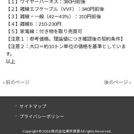
【１】ワイヤーハーネス：
380
円前後
【２】雑線エフケーブル（
VVF
）：
340
円前後
【３】雑線・一般（
42
ー
43
％）：
310
円前後
【４】雑線
B
：
210-230
円
【５】家電線：付き物を取り売買可
【注意１：参考価格。理論値につき確認後の契約条件】
【注意２：大口＝約
10
トン単位の価格を基準としていま
す。
以上
« 前のページ
後のページ »
サイトマップ
プライバシーポリシー
Copyright © 2026 株式会社東京資源 All rights Reserved.