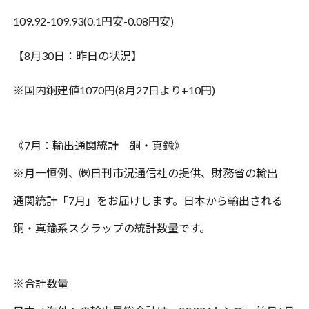
109.92-109.93(0.1
円安
-0.08
円安
)
【
8
月
30
日：昨日の状況】
※
国内銅建値
1070
円
(8
月
27
日より
+10
円
)
《
7
月：輸出通関統計 銅・真鍮》
※月一恒例、㈱日刊市況通信社の提供、財務省の輸出
通関統計「
7
月」をお届けします。日本から輸出される
銅・真鍮系スクラップの統計数量です。
※合計数量