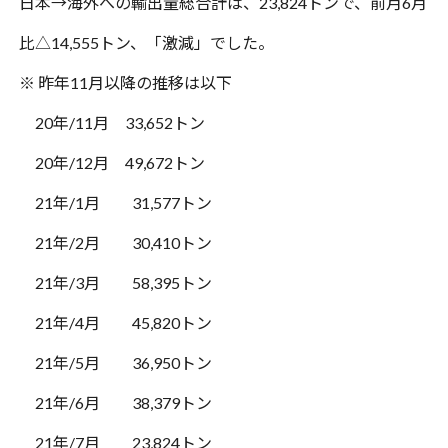
日本→海外への輸出量総合計は、
23,824
トンで、前月
6
月
比△
14,555
トン、「激減」でした。
※ 昨年
11
月以降の推移は以下
20
年
/11
月
33,652
トン
20
年
/12
月
49,672
トン
21
年
/1
月
31,577
トン
21
年
/2
月
30,410
トン
21
年
/3
月
58,395
トン
21
年
/4
月
45,820
トン
21
年
/5
月
36,950
トン
21
年
/6
月
38,379
トン
21
年
/7
月
23,824
トン