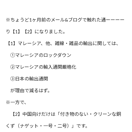
※ちょうど
1
ヶ月前のメール
&
ブログで触れた通ーーーー
り【
1
】【
2
】になりました。
【
1
】マレーシア、他、雑線・雑品の輸出に関しては、
①マレーシアのロックダウン
②マレーシアの輸入通関厳格化
③日本の輸出通関
が理由で減るはず。
※一方で、
【
2
】中国向けだけは「付き物のない・クリーンな銅
くず（ナゲット・一号・二号）」です。