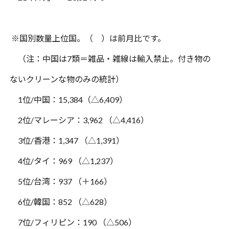
※国別数量上位国。（ ）は前月比です。
（注：中国は
7
類＝雑品・雑線は輸入禁止。付き物の
ないクリーンな物のみの統計）
1
位
/
中国：
15,384
（△
6,409
）
2
位
/
マレーシア：
3,962
（△
4,416
）
3
位
/
香港：
1,347
（△
1,391
）
4
位
/
タイ：
969
（△
1,237
）
5
位
/
台湾：
937
（＋
166
）
6
位
/
韓国：
852
（△
628
）
7
位
/
フィリピン：
190
（△
506
）