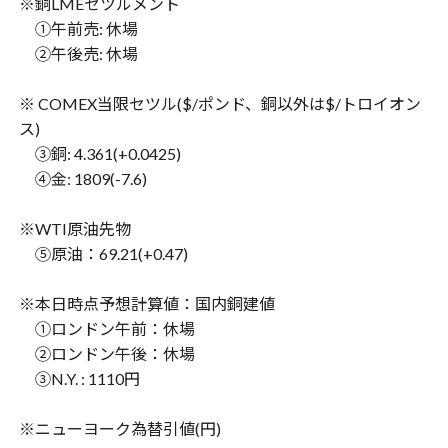
※
銅
LME
セツルメント
①
午前売
:
休場
②
午後売
:
休場
※ COMEX
当限セツル
($/
ポンド、銅以外は
$/
トロイオン
ス
)
③
銅
: 4.361(+0.0425)
④
金
: 1809(-7.6)
※WTI
原油先物
⑤
原油：
69.21(+0.47)
※
本日時点予想計算値：国内銅建値
①
ロンドン午前：休場
②
ロンドン午後：休場
③N.Y. : 1110
円
※
ニューヨーク為替引値
(
円
)