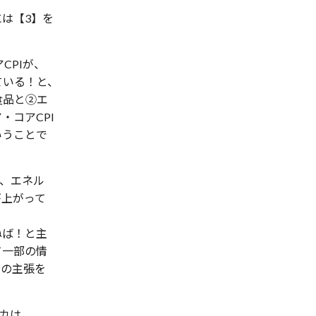
は【3】を
。
CPIが、
ている！と、
食品と②エ
・コアCPI
いうことで
％、エネル
が上がって
ねば！と主
て一部の情
分の主張を
リカは、