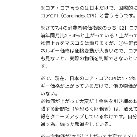
※コア・コア言うのは日本だけで、国際的に
コアCPI（Core index CPI）と言うそうです
※さて7月の消費者物価指数のうち【2】コア
前年同月比2・4％と上がっている！上がっ
物価上昇をマスコミは煽りますが、①生鮮
ネルギー価格は価格変動が大きいので、コア
も見ないと、実際の物価を判断できないと
す。
※で、現在、日本のコア・コアCPIは1・2
ギー価格が上がっているだけで、他の物価
いない。
※物価が上がって大変だ！金融を引き締め
張する新聞社（や恐らく財務省）は、敢え
報をクローズアップしているわけです。自
通す為、偏った報道をしている。
※一方物価が“本当に”上がって大変なアメ