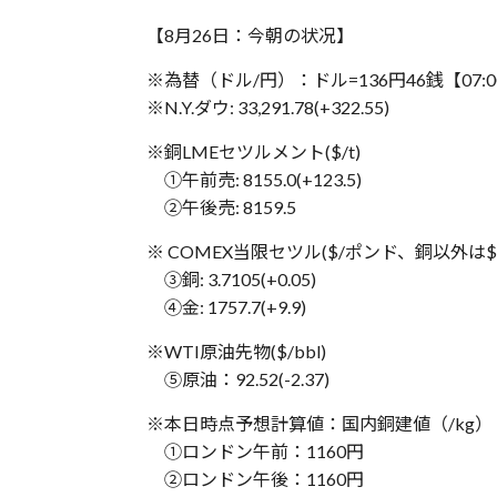
【8月26日：‪今朝の状况】
※為替（ドル/円）：ドル=136円46銭【‪‪07:
※N.Y.ダウ: 33,291.78(+322.55)
※銅LMEセツルメント($/t)
①午前売: 8155.0(+123.5)
②午後売: 8159.5
※ COMEX当限セツル($/ポンド、銅以外は
③銅: 3.7105(+0.05)
④金: 1757.7(+9.9)
※WTI原油先物($/bbl)
⑤原油：92.52(-2.37)
※本日時点予想計算値：国内銅建値（/kg）
①ロンドン午前：1160円
②ロンドン午後：1160円