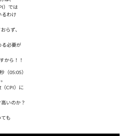
PI）では
いるわけ
ておらず、
める必要が
ですから！！
（05:05）
い。
（CPI）に
け高いのか？
いても