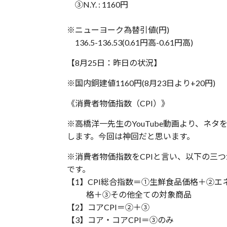
③N.Y. : 1160円
※ニューヨーク為替引値(円)
136.5-136.53(0.61円高-0.61円高)
【8月25日：昨日の状況】
※国内銅建値1160円(8月23日より+20円)
《消費者物価指数（CPI）》
※高橋洋一先生のYouTube動画より、ネタ
します。今回は神回だと思います。
※消費者物価指数をCPIと言い、以下の三
です。
【1】CPI総合指数＝①生鮮食品価格＋②エ
格＋③その他全ての対象商品
【2】コアCPI＝②＋③
【3】コア・コアCPI＝③のみ