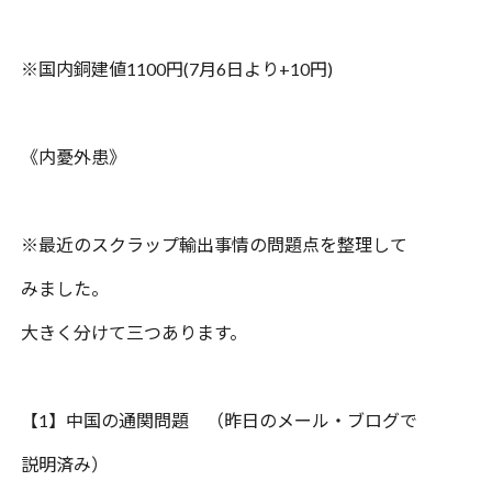
※
国内銅建値
1100
円
(7
月
6
日より
+10
円
)
《内憂外患》
※
最近のスクラップ輸出事情の問題点を整理して
みました。
大きく分けて三つあります。
【
1
】中国の通関問題 （昨日のメール・ブログで
説明済み）