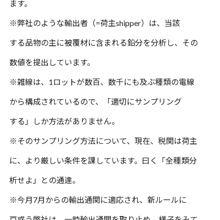
ます。
※
弊社のような輸出者（
=
荷主
shipper
）は、当該
する品物の主に被覆材に含まれる鉛分を分析し、その
数値を提出しています。
※
雑線は、
1
ロットが数百、数千にも及ぶ種類の電線
から構成されているので、「適切にサンプリング
する」しか方法がありません。
※
そのサンプリング方法について、現在、税関は荷主
に、より厳しい条件を課しています。曰く「全種類分
析せよ」との通達。
※
今月
7
月からの輸出通関に適応され、新ルールに
戸惑う弊社は、
一時
輸出通関を取り止め、様子をみて