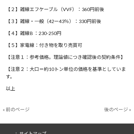
【２】雑線エフケーブル（
VVF
）：
360
円前後
【３】雑線・一般（
42
ー
43
％）：
330
円前後
【４】雑線
B
：
230-250
円
【５】家電線：付き物を取り売買可
【注意１：参考価格。理論値につき確認後の契約条件】
【注意２：大口＝約
10
トン単位の価格を基準としていま
す。
以上
« 前のページ
後のページ »
サイトマップ