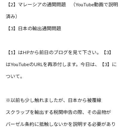
【
2
】マレーシアの通関問題 （
YouTube
動画で説明
済み）
【
3
】日本の輸出通関問題
【
1
】は
HP
から前日のブログを見て下さい。【
3
】
は
YouTube
の
URL
を再添付します。今日は、【
3
】に
ついて。
※
以前も少し触れましたが、日本から被覆線
スクラップを輸出する税関申告の際、その品物が
バーゼル条約に抵触しないかを説明する必要があり