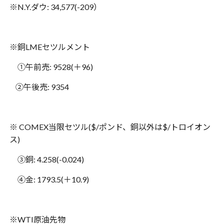
※
N.Y.
ダウ
: 34,577(-209
）
※
銅
LME
セツルメント
①
午前売
: 9528(
＋
96)
②
午後売
: 9354
※
COMEX
当限セツル
($/
ポンド、銅以外は
$/
トロイオン
ス
)
③
銅
: 4.258(-0.024)
④
金
: 1793.5(
＋
10.9)
※
WTI
原油先物