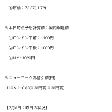
⑤
原油：
73.37(-1.79)
※
本日時点予想計算値：国内銅建値
①
ロンドン午前：
1100
円
②
ロンドン午後：
1080
円
③
N.Y. : 1090
円
※
ニューヨーク為替引値
(
円
)
110.6-110.63(0.36
円高
-0.36
円高
)
【
7
月
6
日：昨日の状況】