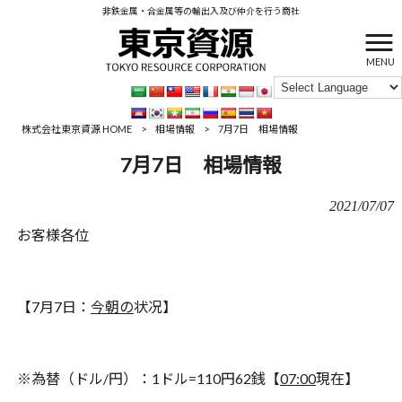
非鉄金属・合金属等の輸出入及び仲介を行う商社
MENU
株式会社東京資源 HOME
>
相場情報
>
7月7日 相場情報
7月7日 相場情報
2021/07/07
お客様各位
【
7
月
7
日：
今朝の
状况】
※
為替（ドル
/
円）：
1
ドル
=110
円
62
銭【
07:00
現在】