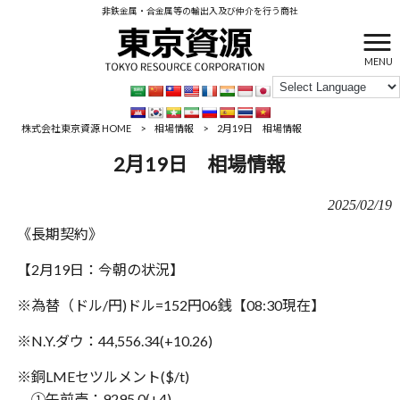
非鉄金属・合金属等の輸出入及び仲介を行う商社
MENU
株式会社東京資源 HOME
>
相場情報
>
2月19日 相場情報
2月19日 相場情報
2025/02/19
《長期契約》
【2月19日：今朝の状況】
※為替（ドル/円)ドル=152円06銭【08:30現在】
※N.Y.ダウ：44,556.34(+10.26)
※銅LMEセツルメント($/t)
①午前売：9295.0(+4)