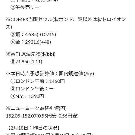
②午後売：ー
※COMEX当限セツル($/ポンド、銅以外は$/トロイオン
ス)
③銅：4.585(-0.0715)
④金：2931.6(+48)
※WTI 原油先物($/bbl)
⑤71.85(+1.11)
※本日時点予想計算値：国内銅建値 (/kg)
①ロンドン午前：1460円
②ロンドン午後：ー
③N.Y.：1590円
※ニューヨーク為替引値(円)
152.05-152.07(0.55円安-0.56円安)
【2月18日：昨日の状況】