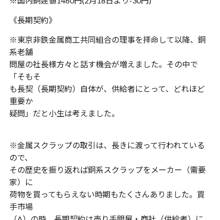
※国内銅建値1460円(2月18日より-30円)
《長期契約》
※東京非鉄金属商工共同組合の理事を拝命して以降、銅
系老舗
問屋の社長様方々と話す機会が増えました。その中で
「そもそ
も長契（長期契約）自体が、供給者にとって、どれほど
重要か
疑問」だと小生は考えました。
※金属スクラップの取引は、長きに渡って行われている
ので、
その歴史を振り返れば銅系スクラップをメーカー（需要
家）に
荷物を買ってもらえない時期もたくさんありました。買
手市場
（A）の時、長期契約は売り手問屋・商社（供給者）に