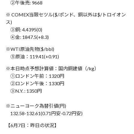
②午後売: 9668
※ COMEX当限セツル($/ポンド、銅以外は$/トロイオン
ス)
③銅: 4.4395(0)
④金: 1847.5(+8.3)
※WTI原油先物($/bbl)
⑤原油：119.41(+0.91)
※本日時点予想計算値：国内銅建値（/kg）
①ロンドン午前：1320円
②ロンドン午後：1330円
③N.Y. : 1350円
※ニューヨーク為替引値(円)
132.58-132.61(0.71円安-0.72円安)
【6月7日：昨日の状況】