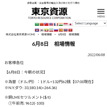
非鉄金属・合金属等の輸出入及び仲介を行う商社
MENU
株式会社東京資源 HOME
>
相場情報
>
6月8日 相場情報
6月8日 相場情報
2022/06/08
お客様各位
【6月8日：‪今朝の状况】
※為替（ドル/円）：1ドル=132円62銭【‪‪07:00現在】
※N.Y.ダウ: 33,180.14(+264.36)
※銅LMEセツルメント($/t)
①午前売: 9612(-100)