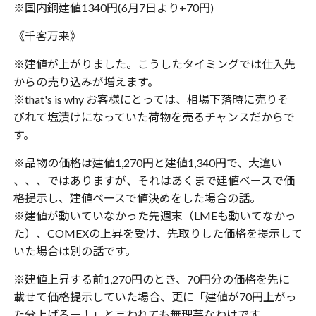
※国内銅建値1340円(6月7日より+70円)
《千客万来》
※建値が上がりました。こうしたタイミングでは仕入先
からの売り込みが増えます。
※that's is why お客様にとっては、相場下落時に売りそ
びれて塩漬けになっていた荷物を売るチャンスだからで
す。
※品物の価格は建値1,270円と建値1,340円で、大違い
、、、ではありますが、それはあくまで建値ベースで価
格提示し、建値ベースで値決めをした場合の話。
※建値が動いていなかった先週末（LMEも動いてなかっ
た）、COMEXの上昇を受け、先取りした価格を提示して
いた場合は別の話です。
※建値上昇する前1,270円のとき、70円分の価格を先に
載せて価格提示していた場合、更に「建値が70円上がっ
た分上げろー！」と言われても無理芸なわけです。