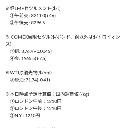
※銅LMEセツルメント($/t)
①午前売 : 8311.0(+46)
②午後売 : 8296.5
※ COMEX当限セツル($/ポンド、銅以外は$/トロイオン
ス)
③銅: 3.767(+0.0045)
④金: 1965.5(+7.5)
※WTI原油先物($/bbl)
⑤原油: 71.74(-0.41)
※本日時点予想計算値：国内銅建値 (/kg)
①ロンドン午前：1210円
②ロンドン午後：1210円
③N.Y. : 1210円