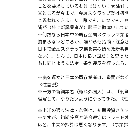
ことを要求しているわけではない：★注1）
※ところが今まで、金属スクラップ業は初期投資（
と思われてきました。誰でも、いつでも、
皆が（特に新興業者が）勝手に勘違いして
※何故なら日本中の既存金属スクラップ業
捕まらないどころか、誰からも指摘・注意
日本で金属スクラップ業を営み始めた新興
ない）」なんて、日本は良い国だ！と思っ
もし同じように法令・条例違反を行ったら、
※裏を返すと日本の既存業者は、厳罰がな
《性善説》
※一方で新興業者（概ね外国人）は、「罰
理解して、やりたいようにやってきた。《
※上述の通り法律・条例は、初期投資さえ
※ですが、初期投資と法令遵守はトレード
ほど、事業の採算は悪くなります。（事業