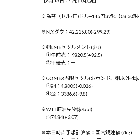
【6月18日：今朝の状況】
※為替（ドル/円)ドル=145円39銭【08:30
※N.Y.ダウ：42,215.80(-299.29)
※銅LMEセツルメント($/t)
①午前売： 9820.5(+82.5)
②午後売：ー
※COMEX当限セツル($/ポンド、銅以外は$
③銅：4.8005(-0.026)
④金：3386.6(-9.8)
※WTI 原油先物($/bbl)
⑤74.84(+3.07)
※本日時点予想計算値：国内銅建値 (/kg)