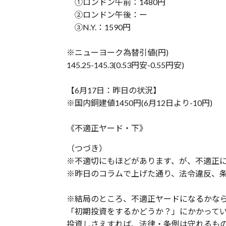
①ロンドン午前：1480円
②ロンドン午後：ー
③N.Y.：1590円
※ニューヨーク為替引値(円)
145.25-145.3(0.53円安-0.55円安)
【6月17日：昨日の状況】
※国内銅建値1450円(6月12日より-10円)
《不適正ヤード・下》
（つづき）
※不適切にもほどがあります、が、不適正
※昨日のコラムで上げた通り、法令違反、
※結局のところ、不適正ヤードになるかな
「初期投資をするかどうか？」にかかって
投資しさえすれば、法律・条例は守れるも