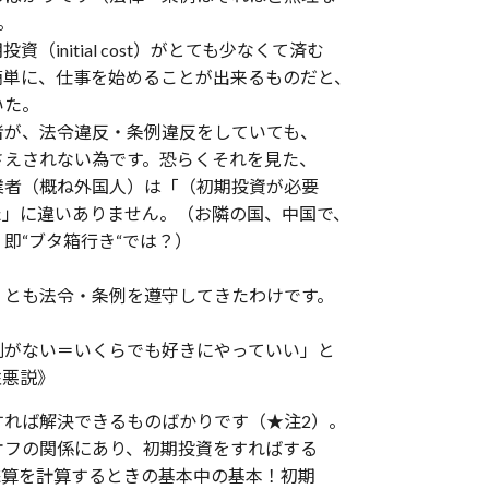
。
initial cost）がとても少なくて済む
簡単に、仕事を始めることが出来るものだと、
いた。
者が、法令違反・条例違反をしていても、
さえされない為です。恐らくそれを見た、
業者（概ね外国人）は「（初期投資が必要
た」に違いありません。（お隣の国、中国で、
即“ブタ箱行き“では？）
くとも法令・条例を遵守してきたわけです。
則がない＝いくらでも好きにやっていい」と
性悪説》
すれば解決できるものばかりです（★注2）。
オフの関係にあり、初期投資をすればする
採算を計算するときの基本中の基本！初期