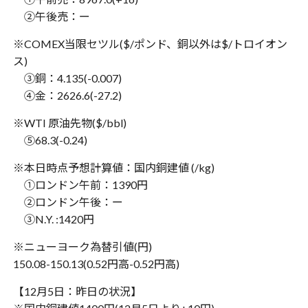
②午後売：ー
※COMEX当限セツル($/ポンド、銅以外は$/トロイオン
ス)
③銅：4.135(-0.007)
④金：2626.6(-27.2)
※WTI 原油先物($/bbl)
⑤68.3(-0.24)
※本日時点予想計算値：国内銅建値 (/kg)
①ロンドン午前：1390円
②ロンドン午後：ー
③N.Y. :1420円
※ニューヨーク為替引値(円)
150.08-150.13(0.52円高-0.52円高)
【12月5日：昨日の状況】