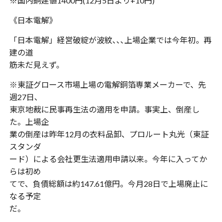
※国内銅建値1400円(12月5日より+10円)
《日本電解》
「日本電解」経営破綻が波紋､､､上場企業では今年初。再
建の道
筋未だ見えず。
※東証グロース市場上場の電解銅箔専業メーカーで、先
週27日、
東京地裁に民事再生法の適用を申請。事実上、倒産し
た。上場企
業の倒産は昨年12月の衣料品卸、プロルート丸光（東証
スタンダ
ード）による会社更生法適用申請以来。今年に入ってか
らは初め
てで、負債総額は約147.61億円。今月28日で上場廃止に
なる予定
だ。