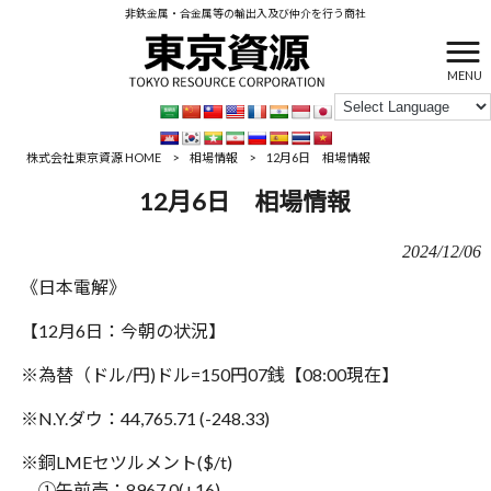
非鉄金属・合金属等の輸出入及び仲介を行う商社
MENU
株式会社東京資源 HOME
>
相場情報
>
12月6日 相場情報
12月6日 相場情報
2024/12/06
《日本電解》
【12月6日：今朝の状況】
※為替（ドル/円)ドル=150円07銭【08:00現在】
※N.Y.ダウ：44,765.71 (-248.33)
※銅LMEセツルメント($/t)
①午前売：8967.0(+16)