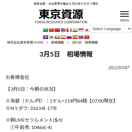
非鉄金属・合金属等の輸出入及び仲介を行う商社
MENU
株式会社東京資源 HOME
>
相場情報
>
3月5日 相場情報
3月5日 相場情報
2022/03/07
お客様各位
【3月5日：‪今朝の状况】
※為替（ドル/円）：1ドル=114円84銭【‪‪07:00現在】
※N.Y.ダウ: 33,614(-179)
※銅LMEセツルメント($/t)
①午前売: 10466(-4)