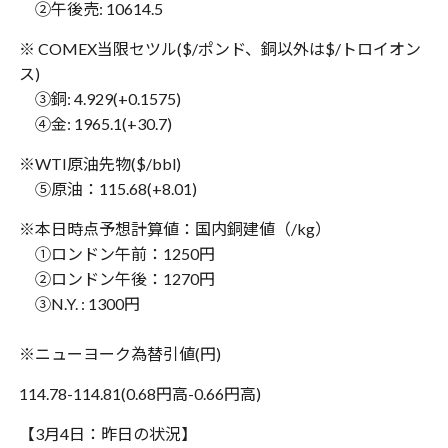
②午後売: 10614.5
※ COMEX当限セツル($/ポンド、銅以外は$/トロイオン
ス)
③銅: 4.929(+0.1575)
④金: 1965.1(+30.7)
※WTI原油先物($/bbl)
⑤原油：115.68(+8.01)
※本日時点予想計算値：国内銅建値（/kg）
①ロンドン午前：1250円
②ロンドン午後：1270円
③N.Y. : 1300円
※ニューヨーク為替引値(円)
114.78-114.81(0.68円高-0.66円高)
【3月4日：昨日の状況】