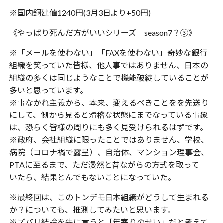
※国内銅建値1240円(3月3日より+50円)
《やっぱり死んだ方がいいシリーズ season7？③》
※「メールを使わない」「FAXを使わない」奇妙な銀行
組織を笑っていた皆様、他人事ではありません、日本の
組織の多くは同じようなことで機能破綻していることが
多いと思っています。
※事なかれ主義から、本来、変えるべきことをを先送り
にして、側から見ると滑稽な状態にまでなっている事象
は、恐らく皆様の周りにも多く見受けられるはずです。
※政府、会社組織に限ったことではありません、学校、
病院（コロナ禍で露呈）、自治体、マンション理事会、
PTAに至るまで、ただ漫然と昔ながらの方式を取って
いたら、結果とんでもないことになっていた。
※最終回は、このトンデモ日本組織がどうして生まれる
か？についても、推測してみたいと思います。
※ズバリ結論を先に言うと「年寄りのせい」だと考えて