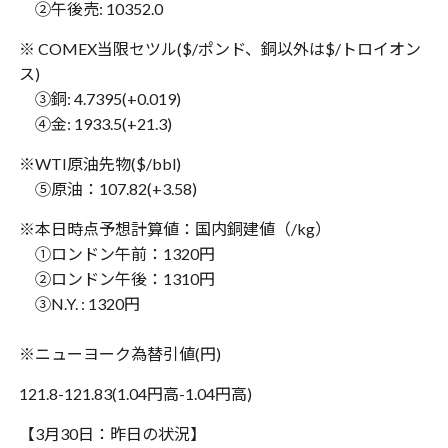
②午後売: 10352.0
※ COMEX当限セツル($/ポンド、銅以外は$/トロイオン
ス)
③銅: 4.7395(+0.019)
④金: 1933.5(+21.3)
※WTI原油先物($/bbl)
⑤原油：107.82(+3.58)
※本日時点予想計算値：国内銅建値（/kg）
①ロンドン午前：1320円
②ロンドン午後：1310円
③N.Y. : 1320円
※ニューヨーク為替引値(円)
121.8-121.83(1.04円高-1.04円高)
【3月30日：昨日の状況】