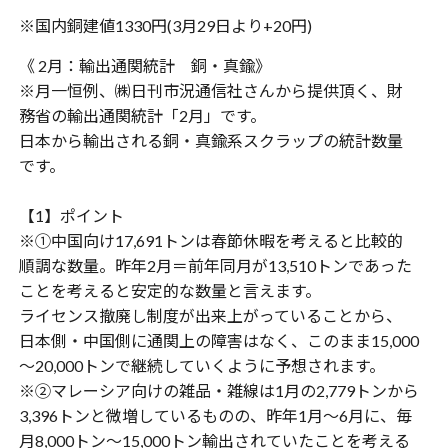
※国内銅建値1330円(3月29日より+20円)
《 2月：輸出通関統計 銅・真鍮》
※月一恒例、㈱日刊市況通信社さんから提供頂く、財
務省の輸出通関統計「2月」です。
日本から輸出される銅・真鍮系スクラップの統計数量
です。
【1】ポイント
※①中国向け17,691トンは春節休暇を考えると比較的
順調な数量。昨年2月＝前年同月が13,510トンであった
ことを考えると安定的な数量と言えます。
ライセンス撤廃し制度が出来上がっていることから、
日本側・中国側に通関上の障害はなく、このまま15,000
～20,000トンで継続していくように予想されます。
※②マレーシア向けの雑品・雑線は1月の2,779トンから
3,396トンと微増しているものの、昨年1月～6月に、毎
月8,000トン～15,000トン輸出されていたことを考える