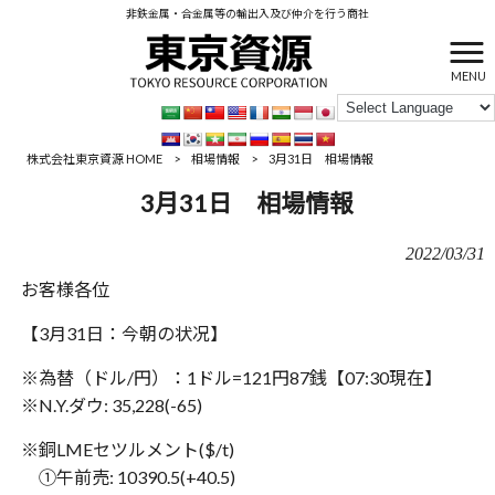
非鉄金属・合金属等の輸出入及び仲介を行う商社
MENU
株式会社東京資源 HOME
>
相場情報
>
3月31日 相場情報
3月31日 相場情報
2022/03/31
お客様各位
【3月31日：‪今朝の状况】
※為替（ドル/円）：1ドル=121円87銭【‪‪07:30現在】
※N.Y.ダウ: 35,228(-65)
※銅LMEセツルメント($/t)
①午前売: 10390.5(+40.5)