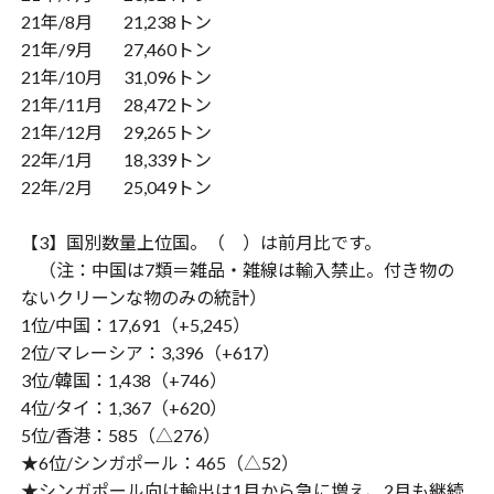
21年/8月 21,238トン
21年/9月 27,460トン
21年/10月 31,096トン
21年/11月 28,472トン
21年/12月 29,265トン
22年/1月 18,339トン
22年/2月 25,049トン
【3】国別数量上位国。（ ）は前月比です。
（注：中国は7類＝雑品・雑線は輸入禁止。付き物の
ないクリーンな物のみの統計）
1位/中国：17,691（+5,245）
2位/マレーシア：3,396（+617）
3位/韓国：1,438（+746）
4位/タイ：1,367（+620）
5位/香港：585（△276）
★6位/シンガポール：465（△52）
★シンガポール向け輸出は1月から急に増え、2月も継続