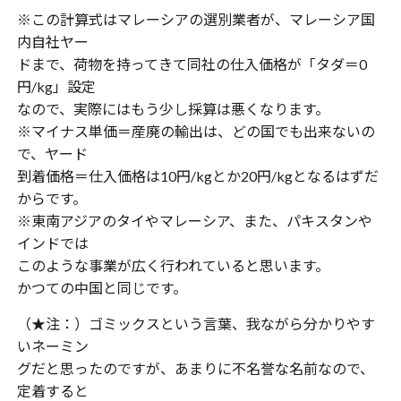
※この計算式はマレーシアの選別業者が、マレーシア国
内自社ヤー
ドまで、荷物を持ってきて同社の仕入価格が「タダ＝0
円/kg」設定
なので、実際にはもう少し採算は悪くなります。
※マイナス単価＝産廃の輸出は、どの国でも出来ないの
で、ヤード
到着価格＝仕入価格は10円/kgとか20円/kgとなるはずだ
からです。
※東南アジアのタイやマレーシア、また、パキスタンや
インドでは
このような事業が広く行われていると思います。
かつての中国と同じです。
（★注：）ゴミックスという言葉、我ながら分かりやす
いネーミン
グだと思ったのですが、あまりに不名誉な名前なので、
定着すると