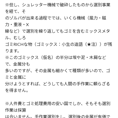
※但し、シュレッター機械で破砕したものから選別事業
を経て、そ
のゾルバが出来る過程ででは、いくら機械（風力・磁
力・重液・X
線など）で選別を繰り返してもゴミを含むミックスメタ
ル、むしろ
ゴミRICHな物（ゴミックス：小生の造語（★注））が残
ります。
※このゴミックス（仮名）の半分は埃や泥・木屑など
で、金属分も
多いのですが、その金属も細かくて種類が多いので、ゴ
ミと金属に
分けようとすれば、どうしても人間の手作業に頼らざる
を得ません。
※人件費とゴミ処理費用の安い国でしか、そもそも選別
作業は採算
は合いません。手作業選別をし、選別後の金属が有価で