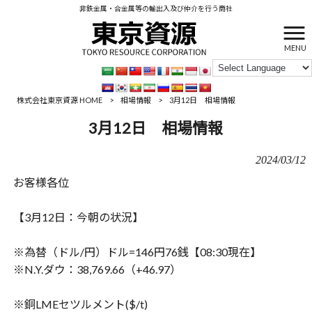
非鉄金属・合金属等の輸出入及び仲介を行う商社
MENU
株式会社東京資源 HOME
>
相場情報
>
3月12日 相場情報
3月12日 相場情報
2024/03/12
お客様各位
【3月12日：今朝の状況】
※為替（ドル/円）ドル=146円76銭【08:30現在】
※N.Y.ダウ：38,769.66（+46.97）
※銅LMEセツルメント($/t)