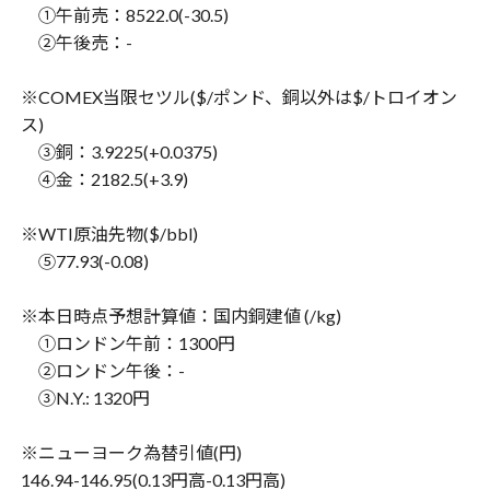
①午前売：8522.0(-30.5)
②午後売：-
※COMEX当限セツル($/ポンド、銅以外は$/トロイオン
ス)
③銅：3.9225(+0.0375)
④金：2182.5(+3.9)
※WTI原油先物($/bbl)
⑤77.93(-0.08)
※本日時点予想計算値：国内銅建値 (/kg)
①ロンドン午前：1300円
②ロンドン午後：-
③N.Y.: 1320円
※ニューヨーク為替引値(円)
146.94-146.95(0.13円高-0.13円高)