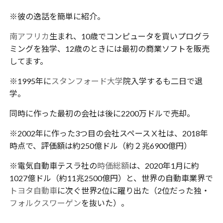
※彼の逸話を簡単に紹介。
南アフリカ
生まれ、10歳でコンピュータを買いプログラ
ミングを独学、12歳のときには最初の商業ソフトを販売
してます。
※1995年に
スタンフォード大学
院入学するも二日で退
学。
同時に作った最初の会社は後に2200万ドルで売却。
※2002年に作った3つ目の会社スペースⅩ社は、2018年
時点で、評価額は約250億ドル（約２兆6900億円）
※電気自動車テスラ社の
時価総額
は、2020年1月に約
1027億ドル（約11兆2500億円）と、世界の自動車業界で
トヨタ自動車
に次ぐ世界2位に躍り出た（2位だった独・
フォルクスワーゲン
を抜いた）。