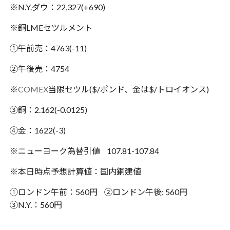
※N.Y.ダウ：22,327(+690)
※銅LMEセツルメント
①午前売：4763(-11)
②午後売：4754
※
COMEX
当限セツル($/ポンド、金は$/トロイオンス)
③銅：2.162(-0.0125)
④金：1622(-3)
※ニューヨーク為替引値 107.81-107.84
※本日時点予想計算値：国内銅建値
①ロンドン午前：560円 ②ロンドン午後: 560円
③N.Y.：560円