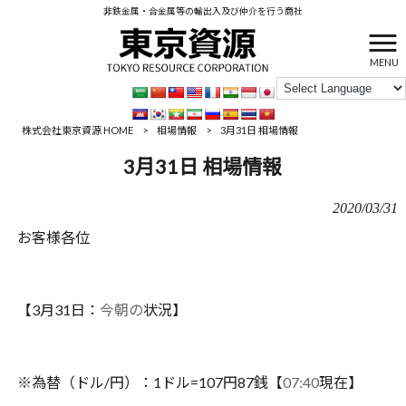
非鉄金属・合金属等の輸出入及び仲介を行う商社
MENU
株式会社東京資源 HOME
>
相場情報
>
3月31日 相場情報
3月31日 相場情報
2020/03/31
お客様各位
【3月31日：
今朝の
状況】
※為替（ドル/円）：1ドル=107円87銭【
07:
40
現在】