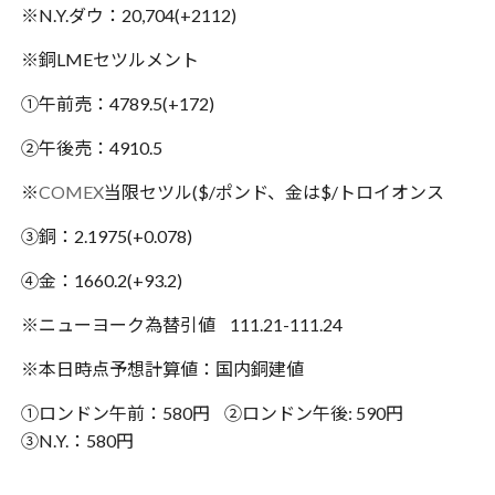
※N.Y.ダウ：20,704(+2112)
※銅LMEセツルメント
①午前売：4789.5(+172)
②午後売：4910.5
※
COMEX
当限セツル($/ポンド、金は$/トロイオンス
③銅：2.1975(+0.078)
④金：1660.2(+93.2)
※ニューヨーク為替引値 111.21-111.24
※本日時点予想計算値：国内銅建値
①ロンドン午前：580円 ②ロンドン午後: 590円
③N.Y.：580円