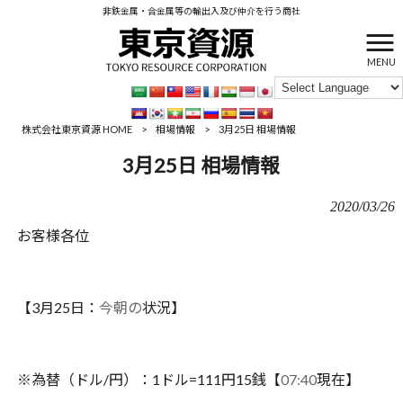
非鉄金属・合金属等の輸出入及び仲介を行う商社
MENU
株式会社東京資源 HOME
>
相場情報
>
3月25日 相場情報
3月25日 相場情報
2020/03/26
お客様各位
【3月25日：
今朝の
状況】
※為替（ドル/円）：1ドル=111円15銭【
07:40
現在】