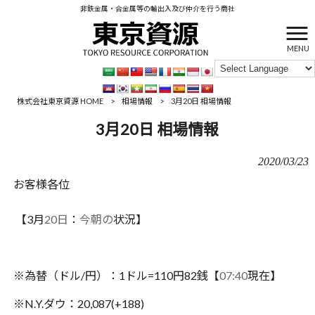
非鉄金属・合金属等の輸出入及び仲介を行う商社
MENU
株式会社東京資源 HOME
>
相場情報
>
3月20日 相場情報
3月20日 相場情報
2020/03/23
お客様各位
【3月
20日
：
今朝の
状況】
※為替（ドル/円）：1ドル=110円82銭【
07:40
現在】
※N.Y.ダウ：20,087(+188)