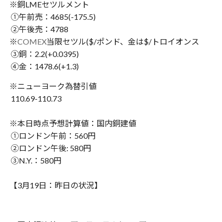
※銅LMEセツルメント
①午前売：4685(-175.5)
②午後売：4788
※
COMEX
当限セツル($/ポンド、金は$/トロイオンス
③銅：2.2(+0.0395)
④金：1478.6(+1.3)
※ニューヨーク為替引値
110.69-110.73
※本日時点予想計算値：国内銅建値
①ロンドン午前：560円
②ロンドン午後: 580円
③N.Y.：580円
【3月19日：昨日の状況】