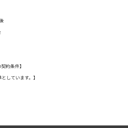
後
後
の契約条件】
準としています。】