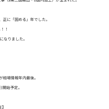
事を、正に「固める」年でした。
し！！
グになりました。
が相場情報年内最後。
日
開始予定。
在】