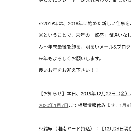
※2019年は、2018年に始めた新しい仕
※ということで、来年の「繁盛」間違いな
ん〜年末最後を飾る、明るいメール&ブロ
来年もよろしくお願いします。
良いお年をお迎え下さい！！
【お知らせ】本日、
2019年12月27日（金）
2020
年
1
月
7
日
まで相場情報休みます。
1
月
8
※雑線（湘南ヤード持込）：【12月26日現