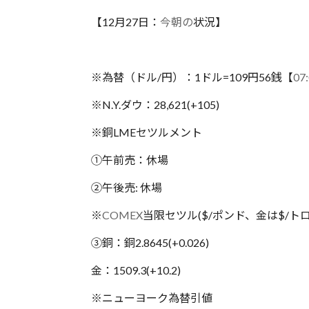
【12月27日：
今朝の
状況】
※為替（ドル/円）：1ドル=109円56銭【
07
※N.Y.ダウ：28,621(+105)
※銅LMEセツルメント
①午前売：休場
②午後売: 休場
※
COMEX
当限セツル($/ポンド、金は$/ト
③銅：銅2.8645(+0.026)
金：1509.3(+10.2)
※ニューヨーク為替引値