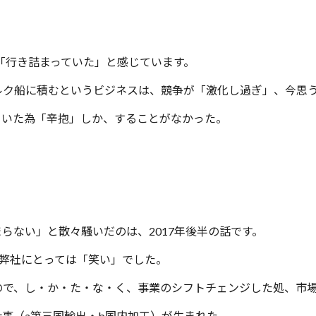
に「行き詰まっていた」と感じています。
ルク船に積むというビジネスは、競争が「激化し過ぎ」、今思
ていた為「辛抱」しか、することがなかった。
らない」と散々騒いだのは、2017年後半の話です。
、弊社にとっては「笑い」でした。
ので、し・か・た・な・く、事業のシフトチェンジした処、市
事（a第三国輸出・b国内加工）が生まれた。