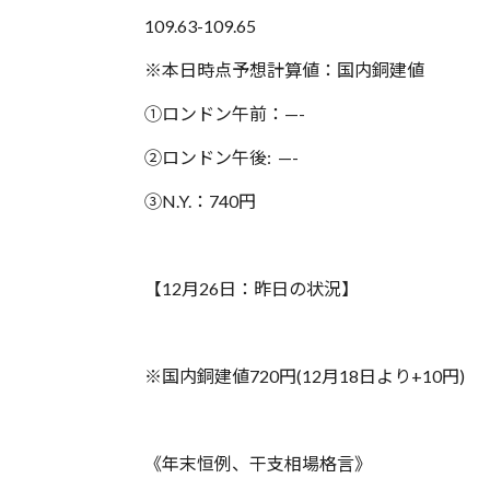
109.63-109.65
※本日時点予想計算値：国内銅建値
①ロンドン午前：—-
②ロンドン午後: —-
③N.Y.：740円
【12月26日：昨日の状況】
※国内銅建値720円(12月18日より+10円)
《年末恒例、干支相場格言》