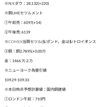
※N.Y.ダウ：28,132(+220)
※銅LMEセツルメント
①午前売：6097(+14)
②午後売: 6139
※
COMEX
当限セツル($/ポンド、金は$/トロイオンス
③銅：銅2.7895(+0.007)
金：1466.7(-2.7)
※ニューヨーク為替引値
109.29-109.33
※本日時点予想計算値：国内銅建値
①ロンドン午前：710円