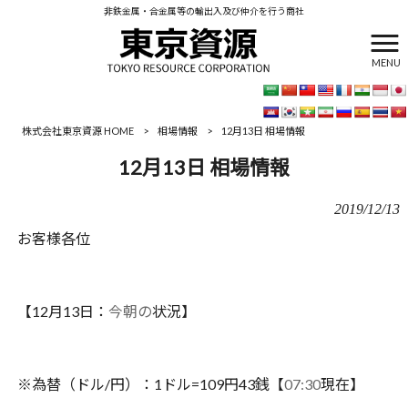
非鉄金属・合金属等の輸出入及び仲介を行う商社
MENU
株式会社東京資源 HOME
>
相場情報
>
12月13日 相場情報
12月13日 相場情報
2019/12/13
お客様各位
【12月13日：
今朝の
状況】
※為替（ドル/円）：1ドル=109円43銭【
07:
30
現在】