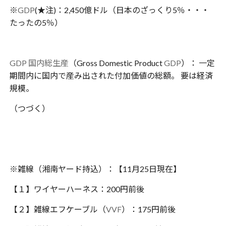
※
GDP
(★注)：2,450億ドル（日本のざっくり5％・・・
たったの5％）
GDP
国内総生産
（Gross Domestic Product
GDP
）： 一定
期間内に国内で産み出された付加価値の総額。 要は経済
規模。
（つづく）
※雑線（湘南ヤード持込）：【11月25日現在】
【１】ワイヤーハーネス：200円前後
【２】雑線エフケーブル（
VVF
）：175円前後