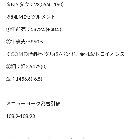
※N.Y.ダウ：28,066(+190)
※銅LMEセツルメント
①午前売：5872.5(+38.5)
②午後売: 5850.5
※
COMEX
当限セツル($/ポンド、金は$/トロイオンス
③銅：銅2.6475(0)
金：1456.6(-6.5)
※ニューヨーク為替引値
108.9-108.93