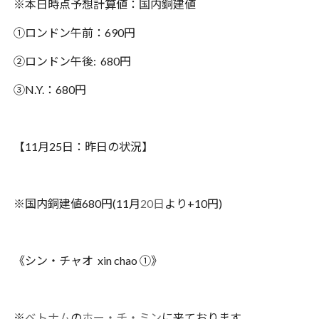
※本日時点予想計算値：国内銅建値
①ロンドン午前：690円
②ロンドン午後: 680円
③N.Y.：680円
【11月25日：昨日の状況】
※国内銅建値680円(11月
20日
より+10円)
《シン・チャオ xin chao ①》
※
ベトナム
の
ホー・チ・ミン
に来ております。