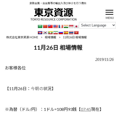
非鉄金属・合金属等の輸出入及び仲介を行う商社
MENU
株式会社東京資源 HOME
>
相場情報
>
11月26日 相場情報
11月26日 相場情報
2019/11/26
お客様各位
【11月26日：
今朝の
状況】
※為替（ドル/円）：1ドル=108円93銭【
0
7
:
45
現在】