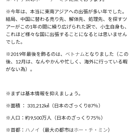
※今年は、本当に東南アジアへの出張が多い年でした。
結局、中国に替わる売り先、解体先、処理先、を探すツ
アーがこの1年の間に繰り広げられた訳で、小生自身も、
これほど様々な国に出張することになるとは思いません
でした。
※2019年最後を飾るのは、
ベトナム
となりました（この
後、12月は、なんやかんや忙しく、海外に行っている暇
がない為）。
※まずは基本情報を抑えましょう。
※面積 ： 331,212㎢（日本のざっくり87％）
※人口：約9,500万人（日本のざっくり75％）
※首都：
ハノイ
（最大の都市は
ホー・チ・ミン
）