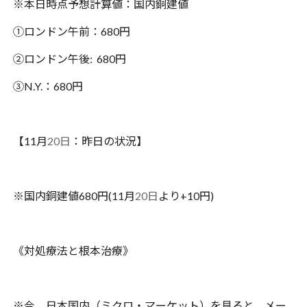
※本日時点予想計算値：国内銅建値
①ロンドン午前：680円
②ロンドン午後: 680円
③N.Y.：680円
【11月
20日
：昨日の状況】
※国内銅建値680円(11月
20日
より+10円)
《対処療法と根本治療》
※今、日本国内（ミクロ・マーケット）を見ると、メー