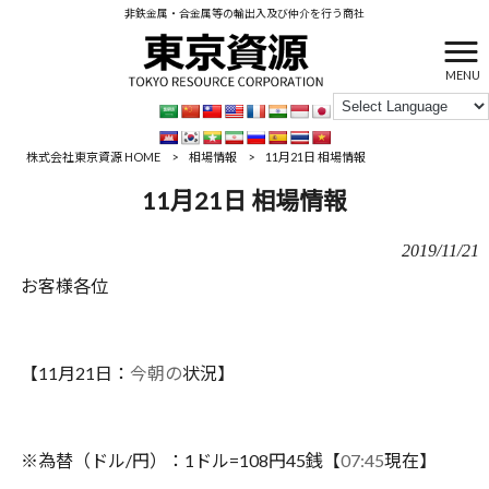
非鉄金属・合金属等の輸出入及び仲介を行う商社
MENU
株式会社東京資源 HOME
>
相場情報
>
11月21日 相場情報
11月21日 相場情報
2019/11/21
お客様各位
【11月21日：
今朝の
状況】
※為替（ドル/円）：1ドル=108円45銭【
0
7
:
4
5
現在】