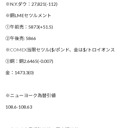
※N.Y.ダウ：27,821(-112)
※銅LMEセツルメント
①午前売：5873(+51.5)
②午後売: 5866
※
COMEX
当限セツル($/ポンド、金は$/トロイオンス
③銅：銅2.6465(-0.007)
金：1473.3(0)
※ニューヨーク為替引値
108.6-108.63