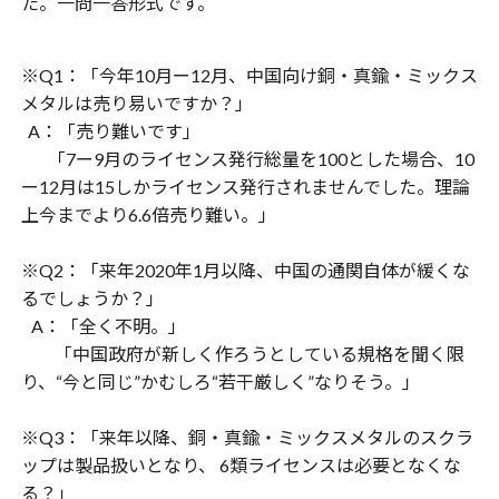
た。一問一答形式です。
※Q1：「今年10月ー12月、中国向け銅・真鍮・ミックス
メタルは売り易いですか？」
A：「売り難いです」
「7ー9月のライセンス発行総量を100とした場合、10
ー12月は15しかライセンス発行されませんでした。理論
上今までより6.6倍売り難い。」
※Q2：「来年2020年1月以降、中国の通関自体が緩くな
るでしょうか？」
A：「全く不明。」
「中国政府が新しく作ろうとしている規格を聞く限
り、“今と同じ”かむしろ“若干厳しく”なりそう。」
※Q3：「来年以降、銅・真鍮・ミックスメタルのスクラ
ップは製品扱いとなり、 6類ライセンスは必要となくな
る？」