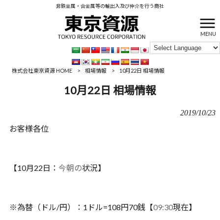
非鉄金属・合金属等の輸出入及び仲介を行う商社
MENU
株式会社東京資源 HOME
>
相場情報
>
10月22日 相場情報
10月22日 相場情報
2019/10/23
お客様各位
【10月22日：
今朝の
状況】
※為替（ドル/円）：1ドル=108円70銭【
09
:30
現在】