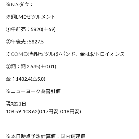
※N.Y.ダウ：
※銅LMEセツルメント
①午前売：5820(＋69)
②午後売 : 5827.5
※
COMEX
当限セツル($/ポンド、金は$/トロイオンス
③銅：銅 2.635(＋0.01)
金：1482.4(△5.8)
※ニューヨーク為替引値
現地21日
108.59-108.62(0.17円安-0.18円安)
※本日時点予想計算値：国内銅建値