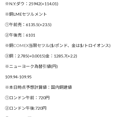
※N.Y.ダウ：25942(+114.01)
※銅LMEセツルメント
①午前売：6135.5(+23.5)
②午後売：6101
※銅
COMEX
当限セツル($/ポンド、金は$/トロイオンス)
③銅：2.785(+0.0015)金：1285.7(+2.2)
※ニューヨーク為替引値(円)
109.94-109.95
※本日時点予想計算値：国内銅建値
①ロンドン午前：720円
②ロンドン午後:720円