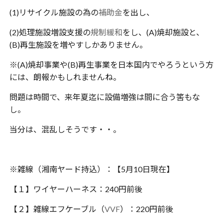
(1)リサイクル施設の為の
補助金
を出し、
(2)処理施設増設支援の
規制緩和
をし、(A)焼却施設と、
(B)再生施設を増やすしかありません。
※(A)焼却事業や(B)再生事業を日本国内でやろうという方
には、朗報かもしれませんね。
問題は時間で、来年夏迄に設備増強は間に合う筈もな
し。
当分は、混乱しそうです・・。
※雑線（湘南ヤード持込）：【5月10日現在】
【１】ワイヤーハーネス：240円前後
【２】雑線エフケーブル（
VVF
）：220円前後