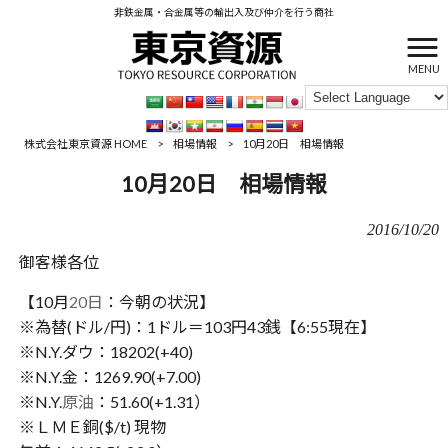
非鉄金属・合金属等の輸出入及び仲介を行う商社
MENU
株式会社東京資源 HOME
>
相場情報
>
10月20日 相場情報
10月20日 相場情報
2016/10/20
御客様各位
【10月
20日
：今朝の状況】
※為替(ドル/円)：1ドル＝103円43銭【6:55現在】
※N.Y.ダウ：18202(+40)
※N.Y.金：1269.90(+7.00)
※N.Y.
原油
：51.60(+1.31）
※ＬＭＥ銅($/t) 現物