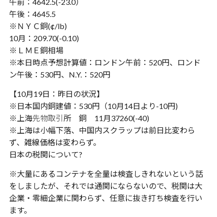
午前：4642.5(-23.0）
午後：4645.5
※ＮＹＣ銅(¢/lb)
10月：209.70(-0.10)
※ＬＭＥ銅相場
※本日時点予想計算値：ロンドン午前：520円、ロンド
ン午後：530円、N.Y.：520円
【10月19日：昨日の状況】
※日本国内銅建値：530円（10月14日より-10円)
※上海
先物取引
所 銅 11月37260(-40)
※上海は小幅下落、中国内スクラップは前日比変わら
ず、雑線価格は変わらず。
日本の税関について?
※大量にあるコンテナを全量は検査しきれないという話
をしましたが、それでは通関にならないので、税関は大
企業・零細企業に関わらず、任意に抜き打ち検査を行い
ます。