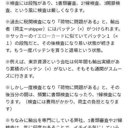
※検査には段階があり、1書類審査、2?線検査、3開扉検
査、という風に検査は厳しくなります。
※過去に税関検査になり『荷物に問題がある』と、輸出
者（荷主＝shipper）にはバッテン（×）がつけられます。
※サッカーの
イエローカード
に似ていてバッテン１（×
１）の段階だと、その後検査になり易い状態が続きま
す。もう一度バッテンを貰うと退場という状態。
※例えば、東京資源という会社は何年間も輸出実績があ
り累積のバッテン（×）がないと、そもそも通関がスムー
ズに行きます。
※しかし一度検査となり『荷物に問題がある』と、その
後当分の間は、頻繁に書類検査になったり、?線検査にな
ります。（検査には費用がかかり、荷主の負担となりま
す）
※ちなみに輸出を専門にしている弊社、1書類審査や2?線
検査は、年に何度かあることで、イチイチ気にしていら