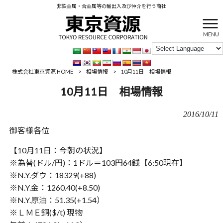
非鉄金属・合金属等の輸出入及び仲介を行う商社
MENU
株式会社東京資源 HOME
>
相場情報
>
10月11日 相場情報
10月11日 相場情報
2016/10/11
御客様各位
【10月11日：今朝の状況】
※為替(ドル/円)：1ドル＝103円64銭【6:50現在】
※N.Y.ダウ：18329(+88)
※N.Y.金：1260.40(+8.50)
※N.Y.
原油
：51.35(+1.54）
※ＬＭＥ銅($/t) 現物