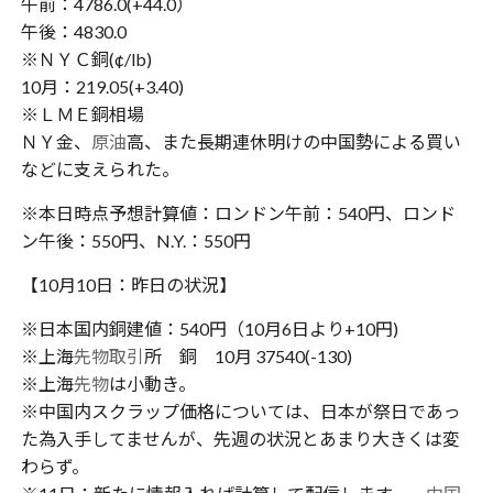
午前：4786.0(+44.0）
午後：4830.0
※ＮＹＣ銅(¢/lb)
10月：219.05(+3.40)
※ＬＭＥ銅相場
ＮＹ金、
原油
高、また長期連休明けの中国勢による買い
などに支えられた。
※本日時点予想計算値：ロンドン午前：540円、ロンド
ン午後：550円、N.Y.：550円
【10月10日：昨日の状況】
※日本国内銅建値：540円（10月6日より+10円)
※上海
先物取引
所 銅 10月 37540(-130)
※上海
先物
は小動き。
※中国内スクラップ価格については、日本が祭日であっ
た為入手してませんが、先週の状況とあまり大きくは変
わらず。