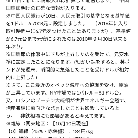
※11日：新たに情報入れば計算して配信します。
中国
国慶節
明けの正確な情報が入ります。
※
中国人民銀行
が10日、
人民元
取引の基準となる基準値
を1ドル＝6.7008元に設定しました。 （2016年に入り
取引時間中に6.7元をつけたことはありますが）、基準値
が6.7元台まで元安にふれたのは2010年９月30日以来６
年ぶり。
※
国慶
節の休暇中にドルが上昇したのを受けて、元安水
準に設定したことになります。(細かい話をすると、英ポ
ンドが先週末、瞬間的に急落したことを受けドルが相対
的に上昇した)
※さて、ここ最近のオペック減産への協調を受け、
原油
が上昇しています。NY市場では1バレル＝51ドル台。
又、ロシアの
プーチン大統領
が世界エネルギー会議で、
増産凍結に前向きな発言したことも影響しているよ
う。 非鉄相場にも影響があると考えてます。
※雑線（関東地区：【10月10日現在】
【0】雑線（45%・赤保証）：184円/kg