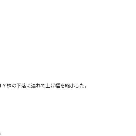
ＮＹ株の下落に連れて上げ幅を縮小した。
。