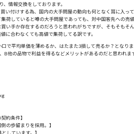
り、情報交換をしております。
て買い付けする為、国内の大手問屋の動向も何となく耳に入って
て集荷していると噂の大手問屋であっても、対中国客先への売
買い手か存在するのだろうと思われがちですが、そもそもそん
売値に合わなくても高値で集荷してる訳です。
小口で平均単価を薄めるか、はたまた3損して売るか？となりま
、B他の品物で利益を得るなどメリットがあるのだと思われま
kg
の契約条件】
国側の歩留まりを採用。】
準としています。】