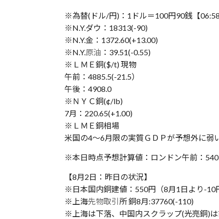
※為替(ドル/円)：1ドル＝100円90銭【06:
※N.Y.ダウ：18313(-90)
※N.Y.金：1372.60(+13.00)
※N.Y.
原油
：39.51(-0.55)
※ＬＭＥ銅($/t) 現物
午前：4885.5(-21.5）
午後：4908.0
※ＮＹＣ銅(¢/lb)
7月：220.65(+1.00)
※ＬＭＥ銅相場
米国の4〜6月限の実質ＧＤＰが予想外に弱
※本日時点予想計算値：ロンドン午前：540円、
【8月2日：昨日の状況】
※日本国内銅建値：550円（8月1日より-10
※上海
先物取引
所 銅8月:37760(-110)
※上海は下落、中国内スクラップ(光亮銅)