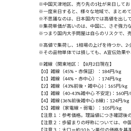
※中国天津地区、売り先の1社が来日してお
※一度来日すると、様々な地域で、まとめ
※不思議なのは、日本国内では高値を出し
※集荷単価が高いのは、中国に、さぞ強力な
※つまり国内大手問屋は自らのリスクで、
※高値で集荷し、1相場の上げを待つか、2
※その品物単体では損しても、A宣伝効果や
※雑線（関東地区：【8月2日現在】
【0】雑線（45%・赤保証）：184円/kg
【1】雑線（44%・赤中心）：174円/kg
【2】雑線（43%前後・雑中心)：165円/kg
【3】雑線（40-43%雑中心 不安定)：160円/
【4】雑線 (36%前後雑中心 B線)：124円/kg
【5】雑線（家電線・弱電）：105円/kg
【注意１：参考価格。理論値につき確認後
【注意２：歩留まりの呼称については、中
【注意３：大口＝約10トン単位の価格を基