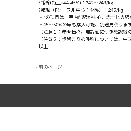
?雑線(特上=44-45%)：242〜248/kg
?雑線（Fケーブル中心：44%）：245/kg
・?の項目は、室内配線が中心、赤＝ピカ線
・45〜50%の線も購入可能、別途見積りま
【注意１：参考価格。理論値につき確認後
【注意２：歩留まりの呼称については、中
以上
« 前のページ