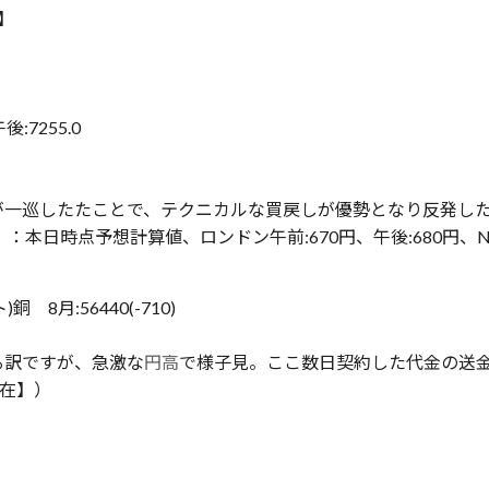
在】
後:7255.0
が一巡したたことで、テクニカルな買戻しが優勢となり反発し
》：本日時点予想計算値、ロンドン午前:670円、午後:680円、N.Y.
 8月:56440(-710)
る訳ですが、急激な
円高
で様子見。ここ数日契約した代金の送
現在】）