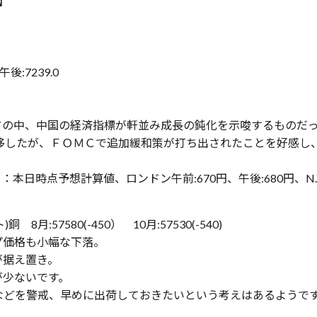
在】
午後:7239.0
ドの中、中国の経済指標が軒並み成長の鈍化を示唆するものだ
推移したが、ＦＯＭＣで追加緩和策が打ち出されたことを好感し、
：本日時点予想計算値、ロンドン午前:670円、午後:680円、N.Y.
8月:57580(-450） 10月:57530(-540)
プ価格も小幅な下落。
が据え置き。
が少ないです。
などを警戒、早めに出荷しておきたいという考えはあるようで