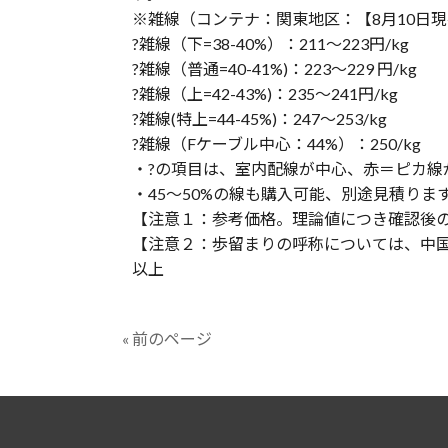
※雑線（コンテナ：関東地区：【8月10日
?雑線（下=38-40%）：211〜223円/kg
?雑線（普通=40-41%)：223〜229 円/kg
?雑線（上=42-43%)：235〜241円/kg
?雑線(特上=44-45%)：247〜253/kg
?雑線（Fケーブル中心：44%）：250/kg
・?の項目は、室内配線が中心、赤＝ピカ線
・45〜50%の線も購入可能、別途見積りま
【注意１：参考価格。理論値につき確認後
【注意２：歩留まりの呼称については、中
以上
« 前のページ