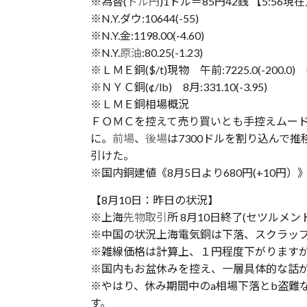
※為替(
ドル円
)1ドル＝85円42銭 【5:56現
※N.Y.ダウ:10644(-55)
※N.Y.金:1198.00(-4.60)
※N.Y.
原油
:80.25(-1.23)
※ＬＭＥ銅($/t)現物 午前:7225.0(-200.0) 
※ＮＹＣ銅(¢/lb) 8月:331.10(-3.95)
※ＬＭＥ銅相場概況
ＦＯＭＣを控えて売り買いとも手控えムー
に。
前場
、
後場
は7300ドルを割り込んで
引けた。
※国内銅建値《8月5日より680円(+10円）》
【8月10日：昨日の状況】
※上海
先物取引
所 8月10日終了(セツルメント)銅 
※中国の状況上海電気銅は下落、スクラッ
※雑線価格は計算上、１円程度下がります
※国内もお盆休みを控え、一層具体的な話
※やはり、休み期間中のa相場下落とb盗難
す。