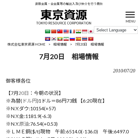
非鉄金属・合金属等の輸出入及び仲介を行う商社
MENU
株式会社東京資源 HOME
>
相場情報
>
7月20日 相場情報
7月20日 相場情報
2010/07/20
御客様各位
【7月
20日
：今朝の状況】
※為替(
ドル円
)1ドル＝86円73銭 【6:20現在】
※N.Y.ダウ:10154(+57)
※N.Y.金:1181.9(-6.3)
※N.Y.
原油
:76.54(+0.53)
※ＬＭＥ銅($/t)現物 午前:6514.0(-136.0) 午後:6497.0