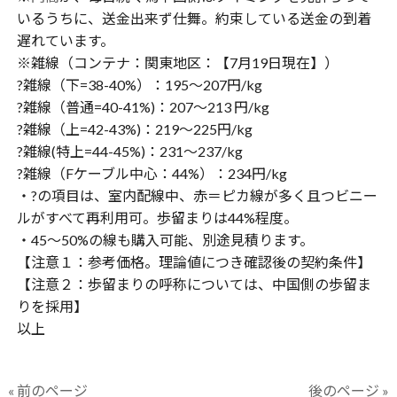
いるうちに、送金出来ず仕舞。約束している送金の到着
遅れています。
※雑線（コンテナ：関東地区：【7月19日現在】）
?雑線（下=38-40%）：195〜207円/kg
?雑線（普通=40-41%)：207〜213 円/kg
?雑線（上=42-43%)：219〜225円/kg
?雑線(特上=44-45%)：231〜237/kg
?雑線（Fケーブル中心：44%）：234円/kg
・?の項目は、室内配線中、赤＝ピカ線が多く且つビニー
ルがすべて再利用可。歩留まりは44%程度。
・45〜50%の線も購入可能、別途見積ります。
【注意１：参考価格。理論値につき確認後の契約条件】
【注意２：歩留まりの呼称については、中国側の歩留ま
りを採用】
以上
« 前のページ
後のページ »