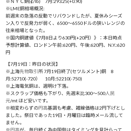
※ＮＹＣ銅(¢/lb) 7月:293.25(+0.90)
※LME銅相場概況:
前週末の急落の反動でリバウンドしたが、夏休みシーズ
ン入りで反発力が弱く、6500〜6550ドルの狭いレンジの
往来相場となった。
※国内銅建値《7月8日より630円(+20円）》：本日時点
予想計算値、ロンドン午前:620円、午後:620円、N.Y.:620
円
【7月19日：昨日の状況】
※上海
先物取引
所 7月19日終了(セツルメント)銅 8
月:52710(-720） 10月:52210(-750)
※上海電気銅は、週明け下落。
※スクラップ価格も下がり、先週末比300〜500
人民
元
/mt ほど安いです。
※相変わらずの
円高
基調も考慮、雑線価格は2円下げとし
ました。祭日であった19日・月曜日は臨時メール流して
ません。
※
円高
が、毎日続く為中国側はタイミングを見計らって