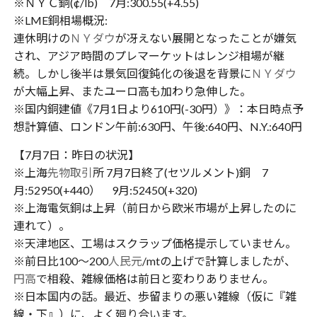
※ＮＹＣ銅(¢/lb) 7月:300.55(+4.55)
※LME銅相場概況:
連休明けの
ＮＹダウ
が冴えない展開となったことが嫌気
され、アジア時間のプレマーケットはレンジ相場が継
続。しかし後半は景気回復鈍化の後退を背景に
ＮＹダウ
が大幅上昇、またユーロ高も加わり急伸した。
※国内銅建値《7月1日より610円(-30円）》：本日時点予
想計算値、ロンドン午前:630円、午後:640円、N.Y.:640円
【7月7日：昨日の状況】
※上海
先物取引
所 7月7日終了(セツルメント)銅 7
月:52950(+440） 9月:52450(+320)
※上海電気銅は上昇（前日から欧米市場が上昇したのに
連れて）。
※天津地区、工場はスクラップ価格提示していません。
※前日比100〜200
人民元
/mtの上げで計算しましたが、
円高
で相殺、雑線価格は前日と変わりありません。
※日本国内の話。最近、歩留まりの悪い雑線（仮に『雑
線・下』）に、よく廻り合います。