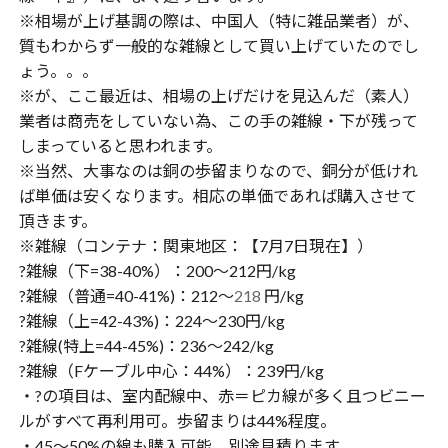
※相場が上げ基調の際は、中国人（特に雑品業者）が、
質もわからず一般的な雑線として買い上げていたのでし
ょう。。。
※が、ここ最近は、相場の上げだけを見込んだ（素人）
業者は商売をしていない為、この手の雑線・下が残って
しまっていると思われます。
※当然、大事なのは銅の歩留まりなので、銅分が低けれ
ば単価は安くなります。相応の単価であれば購入させて
頂きます。
※雑線（コンテナ：関東地区：【7月7日現在】）
?雑線（下=38-40%）：200〜212円/kg
?雑線（普通=40-41%)：212〜
218
円/kg
?雑線（上=42-43%)：224〜230円/kg
?雑線(特上=44-45%)：236〜242/kg
?雑線（Fケーブル中心：44%）：239円/kg
・?の項目は、室内配線中、赤＝ピカ線が多く且つビニー
ルがすべて再利用可。歩留まりは44%程度。
・45〜50%の線も購入可能、別途見積ります。