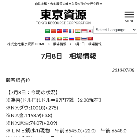
非鉄金属・合金属等の輸出入及び仲介を行う商社
MENU
株式会社東京資源 HOME
>
相場情報
>
7月8日 相場情報
7月8日 相場情報
2010/07/08
御客様各位
【7月8日：今朝の状況】
※為替(
ドル円
)1ドル＝87円7銭 【6:20現在】
※N.Y.ダウ:10018(+275)
※N.Y.金:1198.9(+3.8)
※N.Y.
原油
:74.07(+2.09)
※ＬＭＥ銅($/t)現物 午前:6545.0(+22.0) 午後:6648.0