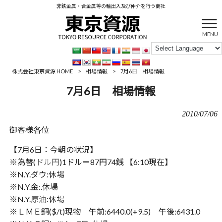
非鉄金属・合金属等の輸出入及び仲介を行う商社
MENU
株式会社東京資源 HOME
>
相場情報
>
7月6日 相場情報
7月6日 相場情報
2010/07/06
御客様各位
【7月6日：今朝の状況】
※為替(
ドル円
)1ドル＝87円74銭 【6:10現在】
※N.Y.ダウ:休場
※N.Y.金:.休場
※N.Y.
原油
:休場
※ＬＭＥ銅($/t)現物 午前:6440.0(+9.5) 午後:6431.0