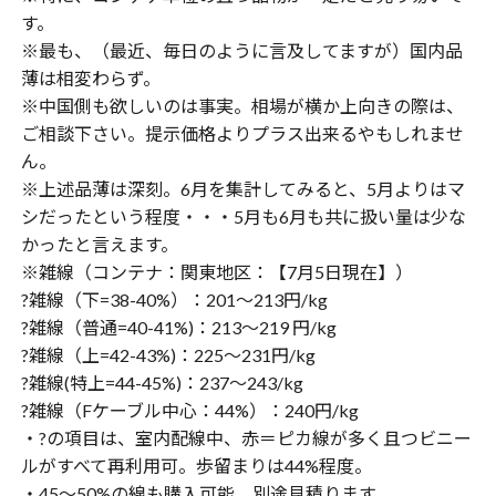
す。
※最も、（最近、毎日のように言及してますが）国内品
薄は相変わらず。
※中国側も欲しいのは事実。相場が横か上向きの際は、
ご相談下さい。提示価格よりプラス出来るやもしれませ
ん。
※上述品薄は深刻。6月を集計してみると、5月よりはマ
シだったという程度・・・5月も6月も共に扱い量は少な
かったと言えます。
※雑線（コンテナ：関東地区：【7月5日現在】）
?雑線（下=38-40%）：201〜213円/kg
?雑線（普通=40-41%)：213〜219 円/kg
?雑線（上=42-43%)：225〜231円/kg
?雑線(特上=44-45%)：237〜243/kg
?雑線（Fケーブル中心：44%）：240円/kg
・?の項目は、室内配線中、赤＝ピカ線が多く且つビニー
ルがすべて再利用可。歩留まりは44%程度。
・45〜50%の線も購入可能、別途見積ります。