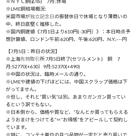
※ＮＹＣ銅(¢/lb) 7月:.休場
※LME銅相場概況:
米国市場が
独立記念日
の振替休日で休場となり薄商いの
中、終日底堅く推移した。
※国内銅建値《7月1日より610円(-30円）》：本日時点予
想計算値、ロンドン午前:620円、午後:620円、N.Y.:---円
【7月5日：昨日の状況】
※上海
先物取引
所 7月5日終了(セツルメント) 銅 7
月:52770(+630）9月:52370(+490)
※中国の状況は、臨時メールの通り。
※LMEや建値の下げほどには、中国スクラップ価格は下
がってません。
※但し、それと”買い気”は別。あまりガンガン買ってい
るという訳でもない。
※日本側から、価格や質など、”なんとか買ってもらえる
ようおまけをつけてる”＝”お得感”をアピールして契約し
ています。
※特に、コンテナ単位の且つ品物が一定だと売り易いで