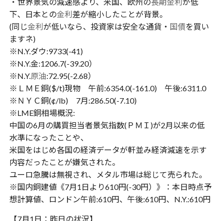
・世界景気の減速感より、米国、欧州の
長期金利
が低
下、日本との
金利
差が縮小したことが背景。
(同じ
金利
が低いなら、投資家は安全な通貨・
国債
を買い
ますネ)
※N.Y.ダウ:9733(-41)
※N.Y.金:1206.7(-39.20）
※N.Y.
原油
:72.95(-2.68）
※ＬＭＥ銅($/t)現物 午前:6354.0(-161.0) 午後:6311.0
※ＮＹＣ銅(¢/lb) 7月:286.50(-7.10)
※LME銅相場概況:
中国の6月の購買担当者景気指数(ＰＭＩ)が2月以来の低
水準になったことや、
米国をはじめ各国の経済データが軒並み経済減速を示す
内容だったことが嫌気された。
ユーロ急騰は無視され、メタル市場は総じて売られた。
※国内銅建値《7月1日より610円(-30円）》：本日時点予
想計算値、ロンドン午前:610円、午後:610円、N.Y.:610円
【7月1日：昨日の状況】