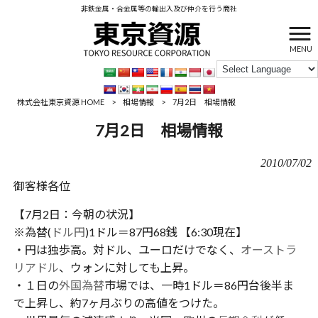
非鉄金属・合金属等の輸出入及び仲介を行う商社
MENU
株式会社東京資源 HOME
>
相場情報
>
7月2日 相場情報
7月2日 相場情報
2010/07/02
御客様各位
【7月2日：今朝の状況】
※為替(
ドル円
)1ドル＝87円68銭 【6:30現在】
・円は独歩高。対ドル、ユーロだけでなく、
オーストラ
リアドル
、ウォンに対しても上昇。
・１日の
外国為替
市場では、一時1ドル＝86円台後半ま
で上昇し、約7ヶ月ぶりの高値をつけた。