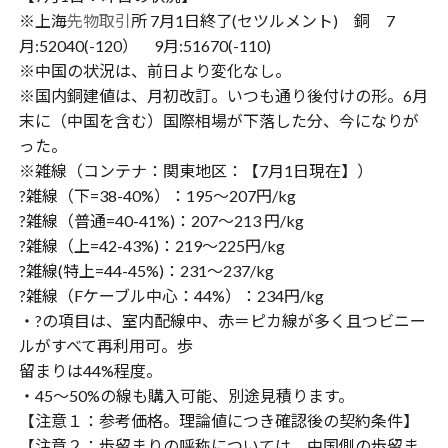
※上海
先物取引
所 7月1日終了(セツルメント) 銅 7
月:52040(-120） 9月:51670(-110)
※中国の状況は、前日より変化なし。
※国内銅建値は、月初改訂。いつも通り後付けの形。6月
末に（中国を含む）国際相場が下落した分、今になりが
った。
※雑線（コンテナ：関東地区：【7月1日現在】）
?雑線（下=38-40%）：195〜207円/kg
?雑線（普通=40-41%)：207〜213 円/kg
?雑線（上=42-43%)：219〜225円/kg
?雑線(特上=44-45%)：231〜237/kg
?雑線（Fケーブル中心：44%）：234円/kg
・?の項目は、室内配線中、赤＝ピカ線が多く且つビニー
ルがすべて再利用可。歩
留まりは44%程度。
・45〜50%の線も購入可能、別途見積ります。
【注意１：参考価格。理論値につき確認後の契約条件】
【注意２：歩留まりの呼称については、中国側の歩留ま