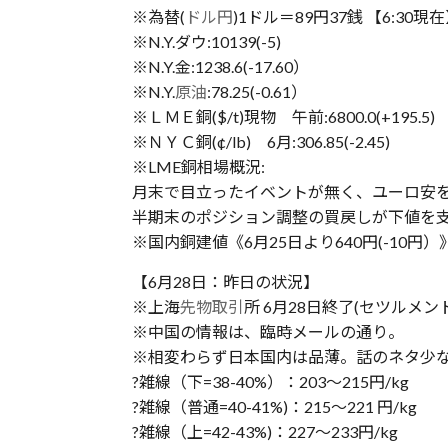
※為替(
ドル円
)1ドル＝89円37銭 【6:30現
※N.Y.ダウ:10139(-5)
※N.Y.金:1238.6(-17.60）
※N.Y.
原油
:78.25(-0.61）
※ＬＭＥ銅($/t)現物 午前:6800.0(+195.5) 
※ＮＹＣ銅(¢/lb) 6月:306.85(-2.45)
※LME銅相場概況:
月末で目立ったイベントが無く、ユーロ安
半期末のポジション調整の買戻しが下値を
※国内銅建値《6月25日より640円(-10円）
【6月28日：昨日の状況】
※上海
先物取引
所 6月28日終了(セツルメント)銅
※中国の情報は、臨時メールの通り。
※相変わらず日本国内は品薄。話のネタ少な
?雑線（下=38-40%）：203〜215円/kg
?雑線（普通=40-41%)：215〜221 円/kg
?雑線（上=42-43%)：227〜233円/kg