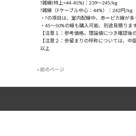
?雑線(特上=44-45%)：239〜245/kg
?雑線（Fケーブル中心：44%）：242円/kg
・?の項目は、室内配線中、赤＝ピカ線が多
・45〜50%の線も購入可能、別途見積りま
【注意１：参考価格。理論値につき確認後
【注意２：歩留まりの呼称については、中
以上
« 前のページ