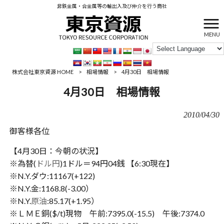
非鉄金属・合金属等の輸出入及び仲介を行う商社
MENU
株式会社東京資源 HOME
>
相場情報
>
4月30日 相場情報
4月30日 相場情報
2010/04/30
御客様各位
【4月30日：今朝の状況】
※為替(
ドル円
)1ドル＝94円04銭 【6:30現在】
※N.Y.ダウ:11167(+122)
※N.Y.金:1168.8(-3.00）
※N.Y.
原油
:85.17(+1.95）
※ＬＭＥ銅($/t)現物 午前:7395.0(-15.5) 午後:7374.0