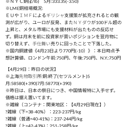
※ＮＹＣ銅(¢/lb) 5月:333.35(-3.50)
※LME銅相場概況:
ＥＵや
ＩＭＦ
による
ギリシャ
支援策が拡充されるとの観
測が広がり、ユーロが反発、また
ＮＹダウ
が100ドル超の
上昇と、メタル市場にも支援材料が出たものの反応せ
ず。銅は月末を前に投資家が買いポジションを翌月物に
切り替えず、
手仕舞い
売りに回ったことで下落した。
※国内銅建値《4月23日より770円(-10）》：本日時点予
想計算値、ロンドン午前:750円、午後:750円、N.Y.:750円
【4月29日：昨日の状況】
※上海
先物取引
所 銅:終了(セツルメント)5
月:58580(+390)7月:58770(+390)
※昨日は、日本の祭日につき、中国情報特に入手せず。
価格は据え置いてます。
※雑線（コンテナ：関東地区：【4月29日現在】）
?雑線（下=38-40%）：223-237円/kg
?雑線（普通=40-41%)：237-244円/kg
?雑線（上=42-43%)：251-258円/kg