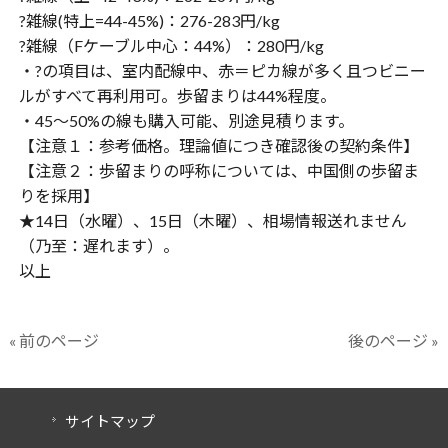
?雑線(特上=44-45%)：276-283円/kg
?雑線（Fケーブル中心：44%）：280円/kg
・?の項目は、室内配線中、赤＝ピカ線が多く且つビニー
ルがすべて再利用可。歩留まりは44%程度。
・45〜50%の線も購入可能、別途見積ります。
【注意１：参考価格。理論値につき確認後の契約条件】
【注意２：歩留まりの呼称については、中国側の歩留ま
りを採用】
★14日（水曜）、15日（木曜）、相場情報送れません
（乃至：遅れます）。
以上
« 前のページ
後のページ »
サイトマップ