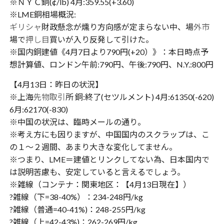
※ＮＹＣ銅(¢/lb) 4月:359.55(+3.60)
※LME銅相場概況:
ギリシャ
財政懸念が燻り方向感が定まらない中、場
外市
場で
押し目
買いが入り反発して引けた。
※国内銅建値《4月7日より790円(+20）》：本日時点予
想計算値、ロンドン午前:790円、午後:790円、N.Y.:800円
【4月13日：昨日の状況】
※上海
先物取引
所 銅:終了(セツルメント) 4月:61350(-620)
6月:62170(-830)
※中国の状況は、臨時メールの通り。
※考え方にも因りますが、中国国内のスクラップは、こ
の１〜２週間、あまり大きな変化してません。
※つまり、LME＝建値とリンクしてない為、日本国内で
は説明苦慮も、安定していると言えるでしょう。
※雑線（コンテナ：関東地区：【4月13日現在】）
?雑線（下=38-40%）：234-248円/kg
?雑線（普通=40-41%)：248-255円/kg
?雑線（上=42-43%)：262-269円/kg