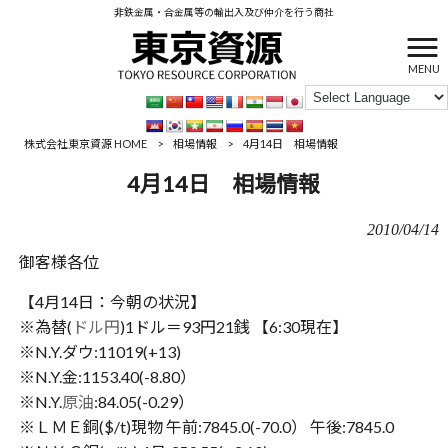
非鉄金属・合金属等の輸出入及び仲介を行う商社
MENU
株式会社東京資源 HOME
>
相場情報
>
4月14日 相場情報
4月14日 相場情報
2010/04/14
御客様各位
【4月14日：今朝の状況】
※為替(
ドル円
)1ドル＝93円21銭 【6:30現在】
※N.Y.ダウ:11019(+13)
※N.Y.金:1153.40(-8.80）
※N.Y.
原油
:84.05(-0.29）
※ＬＭＥ銅($/t)現物 午前:7845.0(-70.0） 午後:7845.0