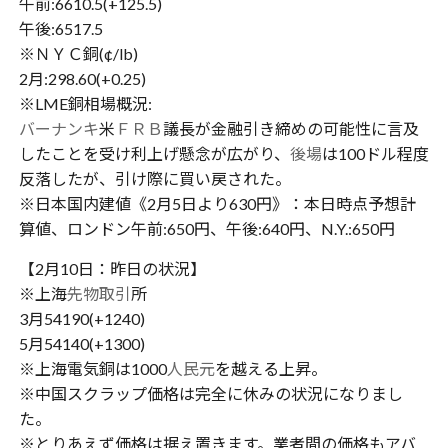
午前:6610.5(+125.5)
午後:6517.5
※ＮＹＣ銅(¢/lb)
2月:298.60(+0.25)
※LME銅相場概況:
バーナンキ
米
ＦＲＢ
議長が金融引き締めの可能性に言及
したことを受け利上げ懸念が広がり、
後場
は100ドル程度
反落したが、引け際に買い戻された。
※日本国内建値《2月5日より630円》：本日時点予想計
算値、ロンドン午前:650円、午後:640円、N.Y.:650円
【2月10日：昨日の状況】
※上海
先物取引
所
3月54190(+1240)
5月54140(+1300)
※上海電気銅は1000
人民元
を越える上昇。
※中国スクラップ価格は完全に休みの状況になりまし
た。
※とりあえず価格は据え置きます。業者間の価格もアバ