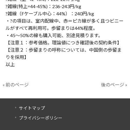
?雑線(特上=44-45%)：236-243円/kg
?雑線（Fケーブル中心：44%）：240円/kg
・?の項目は、室内配線中、赤＝ピカ線が多く且つビニー
ルがすべて再利用可。歩留まりは44%程度。
・45〜50%の線も購入可能、別途見積ります。
【注意１：参考価格。理論値につき確認後の契約条件】
【注意２：歩留まりの呼称については、中国側の歩留ま
りを採用】
以上
« 前のページ
後のページ »
サイトマップ
プライバシーポリシー