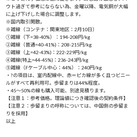
ウト過ぎて参考にならない為、金曜以降、電気銅が大幅
に上げ下げした場合に調整します。
※国内取引閑散。
※雑線（コンテナ：関東地区：2月10日）
①雑線（下=38-40%）：194-208円/kg
②雑線（普通=40-41%)：208-215円/kg
③雑線（上=42-43%)：222-229円/kg
④雑線(特上=44-45%)：236-243円/kg
⑤雑線（Fケーブル中心：44%）：240円/kg
・?の項目は、室内配線中、赤＝ピカ線が多く且つビニー
ルがすべて再利用可。歩留まりは44%程度。
・45〜50%の線も購入可能、別途見積ります。
【注意１：参考価格。理論値につき確認後の契約条件】
【注意２：歩留まりの呼称については、中国側の歩留ま
りを採用】
以上