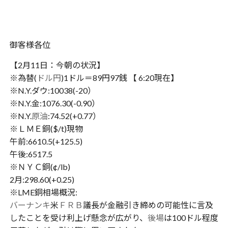
御客様各位
【2月11日：今朝の状況】
※為替(
ドル円
)1ドル＝89円97銭 【 6:20現在】
※N.Y.ダウ:10038(-20）
※N.Y.金:1076.30(-0.90）
※N.Y.
原油
:74.52(+0.77）
※ＬＭＥ銅($/t)現物
午前:6610.5(+125.5)
午後:6517.5
※ＮＹＣ銅(¢/lb)
2月:298.60(+0.25)
※LME銅相場概況:
バーナンキ
米
ＦＲＢ
議長が金融引き締めの可能性に言及
したことを受け利上げ懸念が広がり、
後場
は100ドル程度