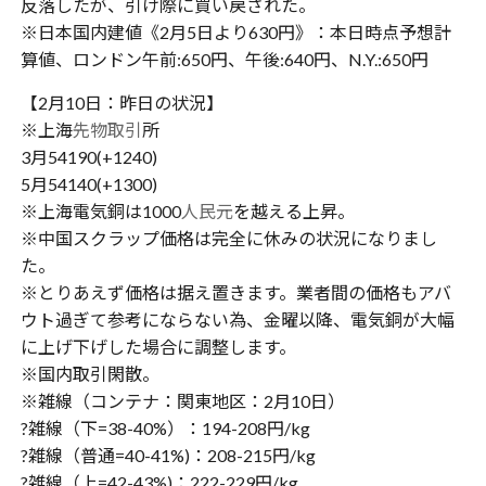
反落したが、引け際に買い戻された。
※日本国内建値《2月5日より630円》：本日時点予想計
算値、ロンドン午前:650円、午後:640円、N.Y.:650円
【2月10日：昨日の状況】
※上海
先物取引
所
3月54190(+1240)
5月54140(+1300)
※上海電気銅は1000
人民元
を越える上昇。
※中国スクラップ価格は完全に休みの状況になりまし
た。
※とりあえず価格は据え置きます。業者間の価格もアバ
ウト過ぎて参考にならない為、金曜以降、電気銅が大幅
に上げ下げした場合に調整します。
※国内取引閑散。
※雑線（コンテナ：関東地区：2月10日）
?雑線（下=38-40%）：194-208円/kg
?雑線（普通=40-41%)：208-215円/kg
?雑線（上=42-43%)：222-229円/kg