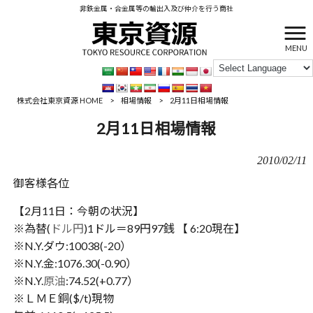
非鉄金属・合金属等の輸出入及び仲介を行う商社
MENU
株式会社東京資源 HOME
>
相場情報
>
2月11日相場情報
2月11日相場情報
2010/02/11
御客様各位
【2月11日：今朝の状況】
※為替(
ドル円
)1ドル＝89円97銭 【 6:20現在】
※N.Y.ダウ:10038(-20）
※N.Y.金:1076.30(-0.90）
※N.Y.
原油
:74.52(+0.77）
※ＬＭＥ銅($/t)現物