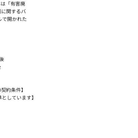
称は「有害廃
制に関するバ
ルで開かれた
後
後
の契約条件】
準としています】