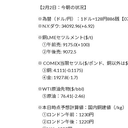
【2月2日：‪今朝の状况】
※為替（ドル/円）：1ドル=128円886銭【‪‪0
※N.Y.ダウ: 34092.96(+6.92)
※銅LMEセツルメント($/t)
①午前売: 9175.0(+100)
②午後売: 9072.5
※ COMEX当限セツル($/ポンド、銅以外は
③銅: 4.111(-0.1175)
④金: 1927.8(-1.7)
※WTI原油先物($/bbl)
⑤原油：76.41(-2.46)
※本日時点予想計算値：国内銅建値（/kg）
①ロンドン午前：1230円
②ロンドン午後：1220円