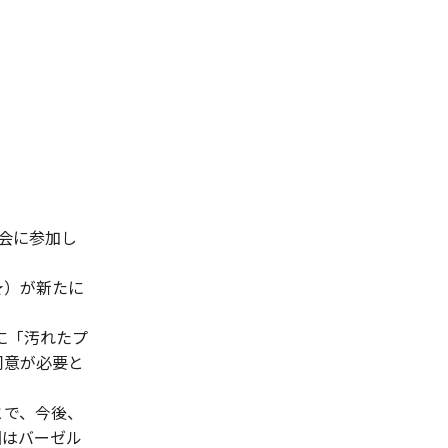
会に参加し
★）が新たに
に「汚れたプ
同意が必要と
とで、今後、
国はバーゼル