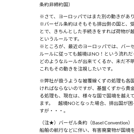
条約非締約国）
※さて、ヨーロッパではまた別の動きがあ
※バーゼル条約はそもそも排出側の国と、
とで、きちんとした手続きをすれば荷物が越
というルールです。
※ところが、最近のヨーロッパでは、バー
ルールに従っても越境はNO！という流れ
どのようなルールが出来てくるか、未だ不
これもその動きを注視したいです。
※弊社が扱うような被覆線くずの処理も各
ければならないのですが、基盤くずから貴
る処理も、現在は、様々な国で国境を越え
ます。 越境NOとなった場合、排出国が困
すが・・・。
（注★）バーゼル条約（Basel Convention）
船舶の航行などに伴い、有害廃棄物が国境