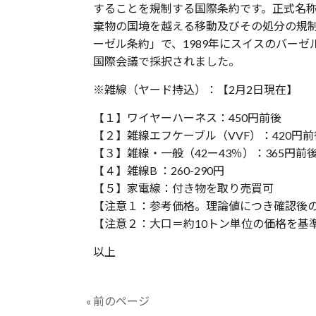
することを規制する国際条約です。正式名
棄物の国境を越える移動及びその処分の規
ーゼル条約」で、1989年にスイスのバーゼ
国際会議で採択されました。
※雑線（ヤード持込）：【2月2日現在】
【１】ワイヤーハーネス：450円前後
【２】雑線エフケーブル（VVF）：420円前
【３】雑線・一般（42ー43％）：365円前
【４】雑線B ：260-290円
【５】家電線：付き物を取り売買可
【注意１：参考価格。理論値につき確認後
【注意２：大口＝約10トン単位の価格を基
以上
« 前のページ