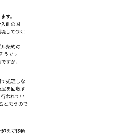
ります。
受入側の国
境してOK！
ゼル条約の
だそうです。
明ですが、
国で処理しな
金属を回収す
て行われてい
ると思うので
を超えて移動