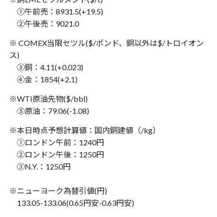
①午前売：8931.5(+19.5)
②午後売：9021.0
※ COMEX当限セツル($/ポンド、銅以外は$/トロイオン
ス)
③銅：4.11(+0.023)
④金：1854(+2.1)
※WTI原油先物($/bbl)
⑤原油：79.06(-1.08)
※本日時点予想計算値：国内銅建値（/kg）
①ロンドン午前：1240円
②ロンドン午後：1250円
③N.Y.：1250円
※ニューヨーク為替引値(円)
133.05-133.06(0.65円安-0.63円安)