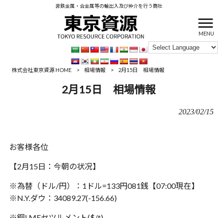
非鉄金属・合金属等の輸出入及び仲介を行う商社
MENU
株式会社東京資源 HOME
>
相場情報
>
2月15日 相場情報
2月15日 相場情報
2023/02/15
お客様各位
【2月15日：‪今朝の状况】
※為替（ドル/円）：1ドル=133円081銭【‪‪07:00現在】
※N.Y.ダウ：34089.27(-156.66)
※銅LMEセツルメント($/t)