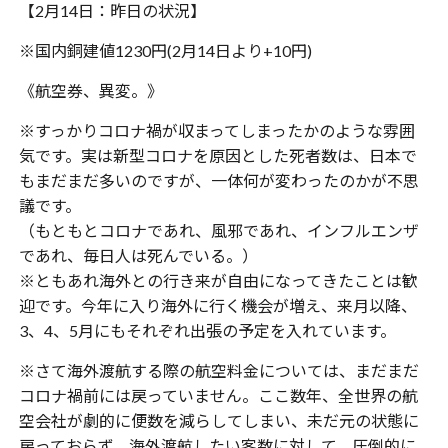
【2月14日：昨日の状況】
※国内銅建値1230円(2月14日より+10円)
《航空券、異変。》
※すっかりコロナ禍が収まってしまったかのような雰囲
気です。実は新型コロナを原因とした死者数は、日本で
もまだまだ多いのですが、一体何が変わったのかが不思
議です。
（もともとコロナであれ、風邪であれ、インフルエンザ
であれ、毎日人は死んでいる。）
※ともあれ海外との行き来が自由になってきたことは歓
迎です。今年に入り海外に行く機会が増え、来月以降、
3、4、5月にもそれぞれ出張の予定を入れています。
※さて海外渡航する際の航空料金については、まだまだ
コロナ禍前には戻っていません。ここ数年、全世界の航
空会社が劇的に便数を減らしてしまい、未だ元の状態に
戻っておらず、海外渡航したい客数に対して、圧倒的に