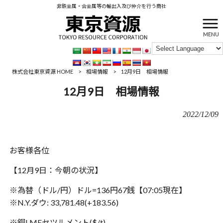
非鉄金属・合金属等の輸出入及び仲介を行う商社
MENU
株式会社東京資源 HOME
>
相場情報
>
12月9日 相場情報
12月9日 相場情報
2022/12/09
お客様各位
【12月9日：今朝の状況】
※為替（ドル/円）ドル=136円67銭【‪‪07:05現在】
※N.Y.ダウ: 33,781.48(+183.56)
※銅LMEセツルメント($/t)