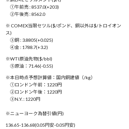
①午前売 : 8537.0(+203)
②午後売 : 8562.0
※ COMEX当限セツル($/ポンド、銅以外は$/トロイオン
ス)
③銅 : 3.8805(+0.025)
④金 : 1788.7(+3.2)
※WTI原油先物($/bbl)
⑤原油：71.46(-0.55)
※本日時点予想計算値：国内銅建値（/kg）
①ロンドン午前：1220円
②ロンドン午後：1220円
③N.Y. : 1220円
※ニューヨーク為替引値(円)
136.65-136.68(0.05円安-0.05円安)