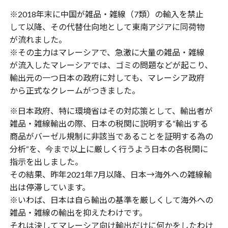
※2018年末に中国が雑品・雑線（7類）の輸入を禁止
して以降、その代替仕向地として東南アジアに同荷物
が流れました。
※その主力はマレーシアで、急激に大量の雑品・雑線
が流入したマレーシアでは、ゴミの問題などが起こり、
輸出元の一つ日本の政府に対しても、マレーシア政府
から正式なクレームがつきました。
※日本政府、特に環境省はその対応策として、輸出者が
雑品・雑線輸出の際、日本の税関に説明する“輸出する
商品がバーゼル規制に非該当であることを証明する為の
分析“を、今まで以上に厳しく行うよう日本の各税関に
指示を出しました。
その結果、昨年2021年7月以降、日本→海外への雑線輸
出は停滞しています。
※いわば、日本は自ら輸出の基準を厳しくして海外への
雑品・雑線の輸出を抑えたわけです。
それは決してマレーシア向け輸出だけに何かをしたわけ