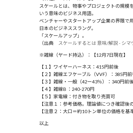
スケールとは、物事やプロジェクトの規模
いう意味のビジネス用語。
ベンチャーやスタートアップ企業の界隈で
日本のビジネススラング。
「スケールアップ」。
（出典
スケールするとは 意味/解説 - シマウマ用語
※雑線（ヤード持込）：【12月7日現在】
【１】ワイヤーハーネス：415円前後
【２】雑線エフケーブル（VVF）：385円前
【３】雑線・一般（42ー43％）：340円前
【４】雑線B ：240-270円
【５】家電線：付き物を取り売買可
【注意１：参考価格。理論値につき確認後
【注意２：大口＝約10トン単位の価格を基
以上