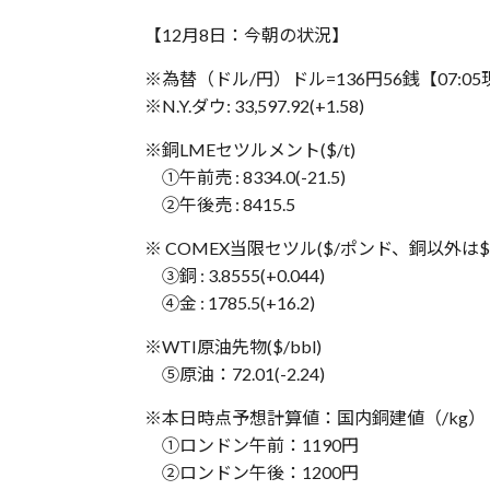
【12月8日：今朝の状況】
※為替（ドル/円）ドル=136円56銭【‪‪07:0
※N.Y.ダウ: 33,597.92(+1.58)
※銅LMEセツルメント($/t)
①午前売 : 8334.0(-21.5)
②午後売 : 8415.5
※ COMEX当限セツル($/ポンド、銅以外は
③銅 : 3.8555(+0.044)
④金 : 1785.5(+16.2)
※WTI原油先物($/bbl)
⑤原油：72.01(-2.24)
※本日時点予想計算値：国内銅建値（/kg）
①ロンドン午前：1190円
②ロンドン午後：1200円