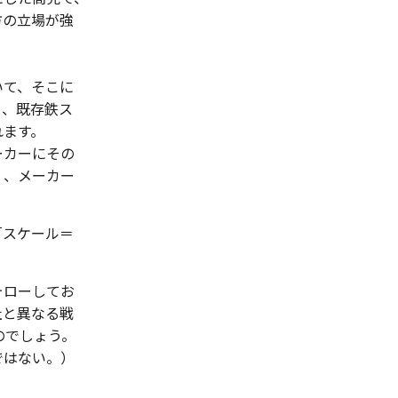
方の立場が強
いて、そこに
と、既存鉄ス
れます。
ーカーにその
く、メーカー
「スケール＝
ォローしてお
社と異なる戦
るのでしょう。
ではない。）