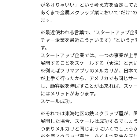
が多けりゃいい」という考え方を否定して
あくまで金属スクラップ業において“だけ”
ます。
※最近使われる言葉で、“スタートアップ企
チャー企業を最近こう言います）“という言
す。
スタートアップ企業では、一つの事業が上
展開することをスケールする（★注）と言
※例えばフリマアプリのメルカリが、日本
が上手く行ったから、アメリカでも同じサ
し、顧客数を伸ばすことが出来れば、スケ
にはメリットがあります。
スケール成功。
※それでは東海地区の鉄スクラップ屋が、
展開した場合、スケールは成功するでし
つまりメルカリと同じようにいくでしょう
※金属スクラップ業は、あくまで発生を元