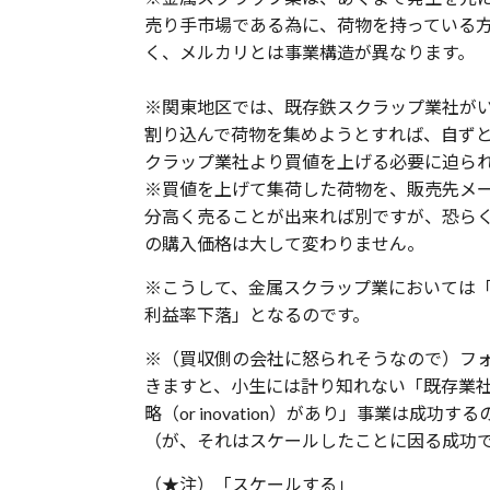
売り手市場である為に、荷物を持っている
く、メルカリとは事業構造が異なります。
※関東地区では、既存鉄スクラップ業社が
割り込んで荷物を集めようとすれば、自ず
クラップ業社より買値を上げる必要に迫ら
※買値を上げて集荷した荷物を、販売先メ
分高く売ることが出来れば別ですが、恐ら
の購入価格は大して変わりません。
※こうして、金属スクラップ業においては
利益率下落」となるのです。
※（買収側の会社に怒られそうなので）フ
きますと、小生には計り知れない「既存業
略（or inovation）があり」事業は成功す
（が、それはスケールしたことに因る成功
（★注）「スケールする」