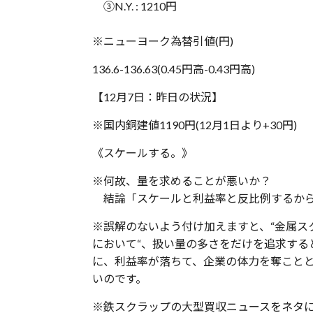
③N.Y. : 1210円
※ニューヨーク為替引値(円)
136.6-136.63(0.45円高-0.43円高)
【12月7日：昨日の状況】
※国内銅建値1190円(12月1日より+30円)
《スケールする。》
※何故、量を求めることが悪いか？
結論「スケールと利益率と反比例するから
※誤解のないよう付け加えますと、“金属ス
において“、扱い量の多さをだけを追求する
に、利益率が落ちて、企業の体力を奪こと
いのです。
※鉄スクラップの大型買収ニュースをネタ