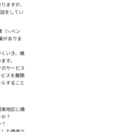
おりますが、
の話をしてい
業（≒ベン
葉がありま
手くいき、横
います。
でのサービス
ービスを展開
ールすること
関東地区に横
ょうか？
か？
にした商売で、