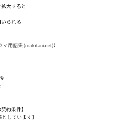
を拡大すると
用いられる
集 (makitani.net)
）
後
後
の契約条件】
準としています】