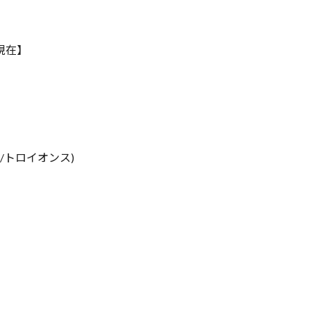
5現在】
$/トロイオンス)