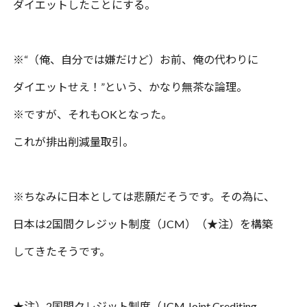
ダイエットしたことにする。
※
“
（俺、自分では嫌だけど）お前、俺の代わりに
ダイエットせえ！
”
という、かなり無茶な論理。
※
ですが、それも
OK
となった。
これが排出削減量取引。
※
ちなみに日本としては悲願だそうです。その為に、
日本は
2
国間クレジット制度（
JCM
）（
★
注）を構築
してきたそうです。
★
注）
2
国間クレジット制度（
JCM Joint Crediting