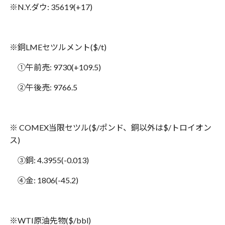
※
N.Y.
ダウ
: 35619(+17)
※
銅
LME
セツルメント
($/t)
①午前売
: 9730(+109.5)
②午後売
: 9766.5
※
COMEX
当限セツル
($/
ポンド、銅以外は
$/
トロイオン
ス
)
③銅
: 4.3955(-0.013)
④金
: 1806(-45.2)
※
WTI
原油先物
($/bbl)