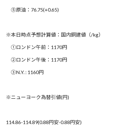
⑤原油：
76.75(+0.65)
※
本日時点予想計算値：国内銅建値（
/kg
）
①ロンドン午前：
1170
円
②ロンドン午後：
1170
円
③
N.Y. : 1160
円
※
ニューヨーク為替引値
(
円
)
114.86-114.89(0.88
円安
-0.88
円安
)