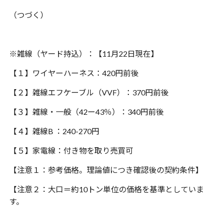
（つづく）
※
雑線（ヤード持込）：【
11
月
22
日現在】
【１】ワイヤーハーネス：
420
円前後
【２】雑線エフケーブル（
VVF
）：
370
円前後
【３】雑線・一般（
42
ー
43
％）：
340
円前後
【４】雑線
B
：
240-270
円
【５】家電線：付き物を取り売買可
【注意１：参考価格。理論値につき確認後の契約条件】
【注意２：大口＝約
10
トン単位の価格を基準としていま
す。