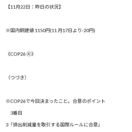
【
11
月
22
日：昨日の状況】
※
国内銅建値
1150
円
(11
月
17
日より
-20
円
)
《
COP26
④》
（つづき）
※
COP26
で今回決まったこと。合意のポイント
3
番目
3
「排出削減量を取引する国際ルールに合意」