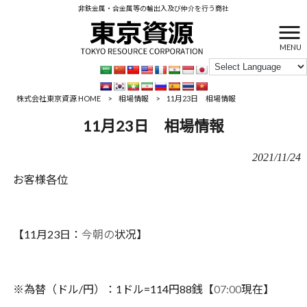
非鉄金属・合金属等の輸出入及び仲介を行う商社
MENU
株式会社東京資源 HOME
>
相場情報
>
11月23日 相場情報
11月23日 相場情報
2021/11/24
お客様各位
【
11
月
23
日：
今朝の
状况】
※
為替（ドル
/
円）：
1
ドル
=114
円
88
銭【
07:00
現在】