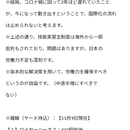
※
結局、コロナ禍に因って
2
年ほど遅れていたこと
が、今になって動き出す
ということで、国際化の流れ
は止められないと考えます。
※
上述の通り、技能実習生制度は海外から一部
批判もされており、問題はありますが、日本の
労働力不足も深刻です。
※抜本的な解決策を用いて、労働力を確保すべき
というのが自論です。（中途半端にすべきで
ない）
※
雑線（ヤード持込）：【
11
月
9
日現在】
【１】ワイヤーハーネス：
410
円前後