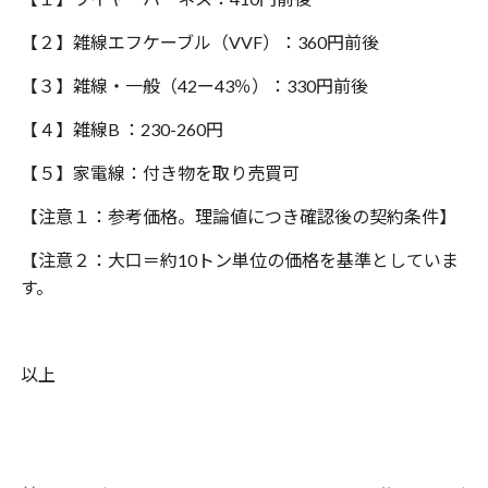
【２】雑線エフケーブル（
VVF
）：
360
円前後
【３】雑線・一般（
42
ー
43
％）：
330
円前後
【４】雑線
B
：
230-260
円
【５】家電線：付き物を取り売買可
【注意１：参考価格。理論値につき確認後の契約条件】
【注意２：大口＝約
10
トン単位の価格を基準としていま
す。
以上