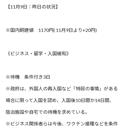
【
11
月
9
日：昨日の状況】
※
国内銅建値
1170
円
( 11
月
9
日より
+20
円
)
《ビジネス・留学・入国緩和》
※
待機 条件付き
3
日
※
政府は、外国人の再入国など「特段の事情」がある
場合に限って入国を認め、
入国後
10
日間か
14
日間、
宿泊施設や自宅での待機を求めている。
※
ビジネス関係者らは今後、ワクチン接種などを条件