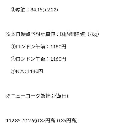
⑤原油：
84.15(+2.22)
※
本日時点予想計算値：国内銅建値（
/kg
）
①ロンドン午前：
1180
円
②ロンドン午後：
1160
円
③
N.Y. : 1140
円
※
ニューヨーク為替引値
(
円
)
112.85-112.9(0.37
円高
-0.35
円高
)