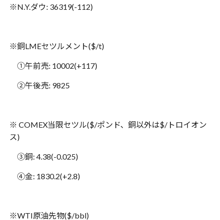
※
N.Y.
ダウ
: 36319(-112)
※
銅
LME
セツルメント
($/t)
①午前売
: 10002(+117)
②午後売
: 9825
※
COMEX
当限セツル
($/
ポンド、銅以外は
$/
トロイオン
ス
)
③銅
: 4.38(-0.025)
④金
: 1830.2(+2.8)
※
WTI
原油先物
($/bbl)