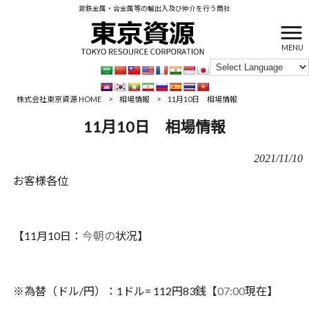
非鉄金属・合金属等の輸出入及び仲介を行う商社
MENU
株式会社東京資源 HOME
>
相場情報
>
11月10日 相場情報
11月10日 相場情報
2021/11/10
お客様各位
【
11
月
10
日：
今朝の
状况】
※
為替（ドル
/
円）：
1
ドル
= 112
円
83
銭【
07:00
現在】