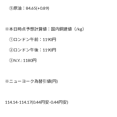
⑤原油：
84.65(+0.89)
※本日時点予想計算値：国内銅建値（
/kg
）
①ロンドン午前：
1190
円
②ロンドン午後：
1190
円
③
N.Y. : 1180
円
※ニューヨーク為替引値
(
円
)
114.14-114.17(0.44
円安
-0.44
円安
)