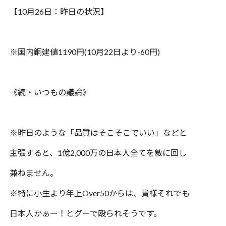
【
10
月
26
日：昨日の状況】
※国内銅建値
1190
円
(10
月
22
日より
-60
円
)
《続・いつもの議論》
※昨日のような「品質はそこそこでいい」などと
主張すると、
1
億
2,000
万の日本人全てを敵に回し
兼ねません。
※特に小生より年上
Over50
からは、貴様それでも
日本人かぁー！とグーで殴られそうです。