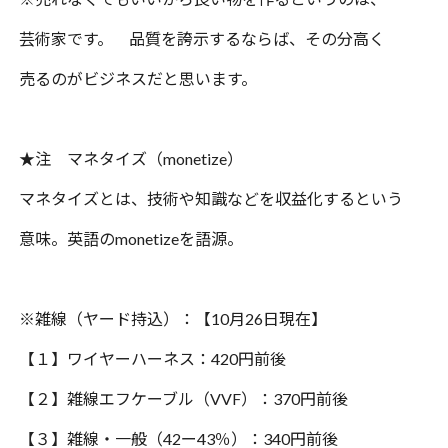
芸術家です。 品質を誇示するならば、その分高く
売るのがビジネスだと思います。
★注 マネタイズ（
monetize
）
マネタイズとは、技術や知識などを収益化するという
意味。英語の
monetize
を語源。
※雑線（ヤード持込）：【
10
月
26
日現在】
【１】ワイヤーハーネス：
420
円前後
【２】雑線エフケーブル（
VVF
）：
370
円前後
【３】雑線・一般（
42
ー
43
％）：
340
円前後