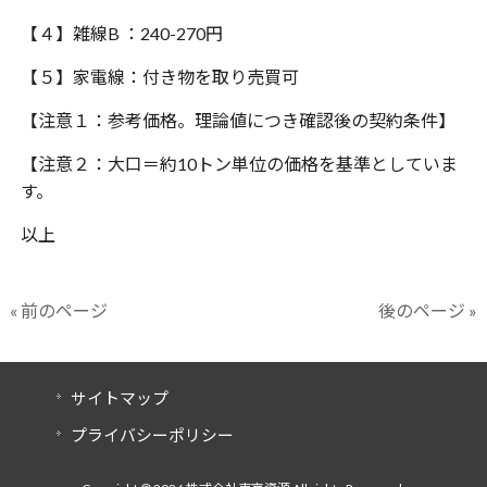
【４】雑線
B
：
240-270
円
【５】家電線：付き物を取り売買可
【注意１：参考価格。理論値につき確認後の契約条件】
【注意２：大口＝約
10
トン単位の価格を基準としていま
す。
以上
« 前のページ
後のページ »
サイトマップ
プライバシーポリシー