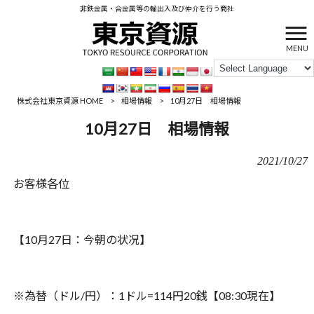
非鉄金属・合金属等の輸出入及び仲介を行う商社
MENU
株式会社東京資源 HOME
>
相場情報
>
10月27日 相場情報
10月27日 相場情報
2021/10/27
お客様各位
【
10
月
27
日：‪今朝の状况】
※為替（ドル
/
円）：
1
ドル
=114
円
20
銭【‪‪
08:30
現在】