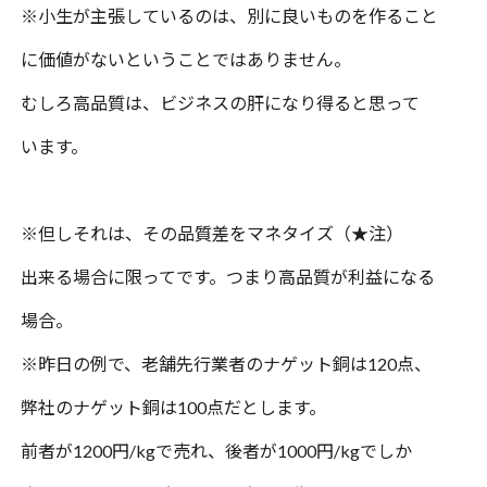
※小生が主張しているのは、別に良いものを作ること
に価値がないということではありません。
むしろ高品質は、ビジネスの肝になり得ると思って
います。
※但しそれは、その品質差をマネタイズ（★注）
出来る場合に限ってです。つまり高品質が利益になる
場合。
※昨日の例で、老舗先行業者のナゲット銅は
120
点、
弊社のナゲット銅は
100
点だとします。
前者が
1200
円
/kg
で売れ、後者が
1000
円
/kg
でしか