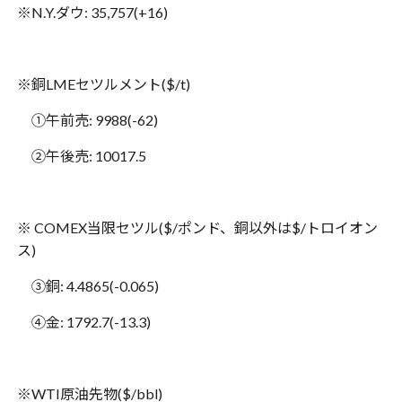
※
N.Y.
ダウ
: 35,757(+16)
※銅
LME
セツルメント
($/t)
①午前売
: 9988(-62)
②午後売
: 10017.5
※
COMEX
当限セツル
($/
ポンド、銅以外は
$/
トロイオン
ス
)
③銅
: 4.4865(-0.065)
④金
: 1792.7(-13.3)
※
WTI
原油先物
($/bbl)